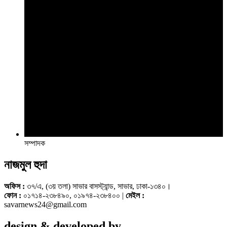
সম্পাদক
নাজমুল হুদা
অফিস :
৩৭/এ, (৩য় তলা) সাভার বাসস্ট্যান্ড, সাভার, ঢাকা-১৩৪০।
ফোন :
০১৭১৪-২৩৮৪৯০, ০১৯৭৪-২৩৮৪০০ |
মেইল :
savarnews24@gmail.com
design & developed by