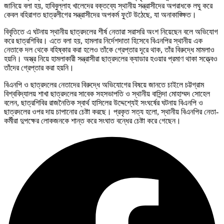
জানিয়ে বলা হয়, হাবিবুল্লাহ খালেদের বক্তব্যে স্থানীয় সন্ত্রাসীদের অপরাধকে লঘু করে
কেবল বহিরাগত ছাত্রলীগের সন্ত্রাসীদের অপকর্ম ফুটে উঠেছে, যা অনাকাঙ্ক্ষিত।
বিবৃতিতে এ ঘটনায় স্থানীয় ছাত্রদলের শীর্ষ নেতারা সরাসরি অংশ নিয়েছেন বলে অভিযোগ
করে ছাত্রশিবির। এতে বলা হয়, হামলার নির্দেশদাতা হিসেবে বিএনপির স্থানীয় এক
নেতাকে দল থেকে বহিষ্কার করা হলেও তাঁকে গ্রেপ্তার দূরে থাক, তাঁর বিরুদ্ধে মামলাও
হয়নি। অস্ত্র নিয়ে হামলাকারী সন্ত্রাসীরা ছাত্রদলের ক্যাডার হওয়ার প্রমাণ থাকা সত্ত্বেও
তাঁদের গ্রেপ্তার করা হয়নি।
বিএনপি ও ছাত্রদলের নেতাদের বিরুদ্ধে অভিযোগের বিষয়ে জানতে চাইলে চট্টগ্রাম
বিশ্ববিদ্যালয় শাখা ছাত্রদলের সাবেক সহসভাপতি ও স্থানীয় বাসিন্দা মোহাম্মদ সোহেল
বলেন, ছাত্রশিবির রাজনৈতিক স্বার্থ হাসিলের উদ্দেশ্যেই সংঘর্ষের ঘটনায় বিএনপি ও
ছাত্রদলের ওপর দায় চাপানোর চেষ্টা করছে। প্রকৃত সত্য হলো, স্থানীয় বিএনপির নেতা-
কর্মীরা দুপক্ষের লোকজনকে শান্ত করে সংঘাত বন্ধের চেষ্টা করে গেছেন।