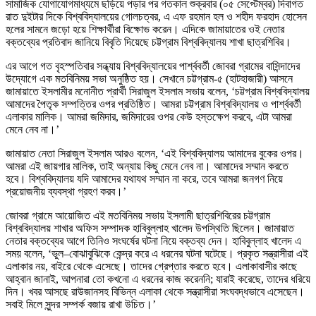
সামাজিক যোগাযোগমাধ্যমে ছড়িয়ে পড়ার পর গতকাল শুক্রবার (০৫ সেপ্টেম্বর) দিবাগত
রাত দুইটার দিকে বিশ্ববিদ্যালয়ের গোলচত্বর, এ এফ রহমান হল ও শহীদ ফরহাদ হোসেন
হলের সামনে জড়ো হয়ে শিক্ষার্থীরা বিক্ষোভ করেন। এদিকে জামায়াতের ওই নেতার
বক্তব্যের প্রতিবাদ জানিয়ে বিবৃতি দিয়েছে চট্টগ্রাম বিশ্ববিদ্যালয় শাখা ছাত্রশিবির।
এর আগে গত বৃহস্পতিবার সন্ধ্যায় বিশ্ববিদ্যালয়ের পার্শ্ববর্তী জোবরা গ্রামের বাসিন্দাদের
উদ্যোগে এক মতবিনিময় সভা অনুষ্ঠিত হয়। সেখানে চট্টগ্রাম-৫ (হাটহাজারী) আসনে
জামায়াতে ইসলামীর মনোনীত প্রার্থী সিরাজুল ইসলাম সভায় বলেন, ‘চট্টগ্রাম বিশ্ববিদ্যালয়
আমাদের পৈতৃক সম্পত্তির ওপর প্রতিষ্ঠিত। আমরা চট্টগ্রাম বিশ্ববিদ্যালয় ও পার্শ্ববর্তী
এলাকার মালিক। আমরা জমিদার, জমিদারের ওপর কেউ হস্তক্ষেপ করবে, এটা আমরা
মেনে নেব না।’
জামায়াত নেতা সিরাজুল ইসলাম আরও বলেন, ‘এই বিশ্ববিদ্যালয় আমাদের বুকের ওপর।
আমরা এই জায়গার মালিক, তাই অন্যায় কিছু মেনে নেব না। আমাদের সম্মান করতে
হবে। বিশ্ববিদ্যালয় যদি আমাদের যথাযথ সম্মান না করে, তবে আমরা জনগণ নিয়ে
প্রয়োজনীয় ব্যবস্থা গ্রহণ করব।’
জোবরা গ্রামে আয়োজিত এই মতবিনিময় সভায় ইসলামী ছাত্রশিবিরের চট্টগ্রাম
বিশ্ববিদ্যালয় শাখার অফিস সম্পাদক হাবিবুল্লাহ খালেদ উপস্থিতি ছিলেন। জামায়াত
নেতার বক্তব্যের আগে তিনিও সংঘর্ষের ঘটনা নিয়ে বক্তব্য দেন। হাবিবুল্লাহ খালেদ এ
সময় বলেন, ‘ভুল–বোঝাবুঝিকে কেন্দ্র করে এ ধরনের ঘটনা ঘটেছে। প্রকৃত সন্ত্রাসীরা এই
এলাকার নয়, বাইরে থেকে এসেছে। তাদের গ্রেপ্তার করতে হবে। এলাকাবাসীর কাছে
আহ্বান জানাই, আপনারা তো কখনো এ ধরনের কাজ করেননি; যারাই করেছে, তাদের ধরিয়ে
দিন। খবর আসছে রাউজানসহ বিভিন্ন এলাকা থেকে সন্ত্রাসীরা সংঘবদ্ধভাবে এসেছেন।
সবাই মিলে সুন্দর সম্পর্ক বজায় রাখা উচিত।’