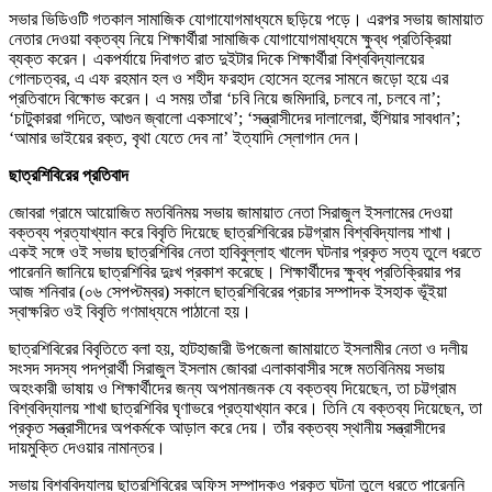
সভার ভিডিওটি গতকাল সামাজিক যোগাযোগমাধ্যমে ছড়িয়ে পড়ে। এরপর সভায় জামায়াত
নেতার দেওয়া বক্তব্য নিয়ে শিক্ষার্থীরা সামাজিক যোগাযোগমাধ্যমে ক্ষুব্ধ প্রতিক্রিয়া
ব্যক্ত করেন। একপর্যায়ে দিবাগত রাত দুইটার দিকে শিক্ষার্থীরা বিশ্ববিদ্যালয়ের
গোলচত্বর, এ এফ রহমান হল ও শহীদ ফরহাদ হোসেন হলের সামনে জড়ো হয়ে এর
প্রতিবাদে বিক্ষোভ করেন। এ সময় তাঁরা ‘চবি নিয়ে জমিদারি, চলবে না, চলবে না’;
‘চাটুকাররা গদিতে, আগুন জ্বালো একসাথে’; ‘সন্ত্রাসীদের দালালেরা, হুঁশিয়ার সাবধান’;
‘আমার ভাইয়ের রক্ত, বৃথা যেতে দেব না’ ইত্যাদি স্লোগান দেন।
ছাত্রশিবিরের প্রতিবাদ
জোবরা গ্রামে আয়োজিত মতবিনিময় সভায় জামায়াত নেতা সিরাজুল ইসলামের দেওয়া
বক্তব্য প্রত্যাখ্যান করে বিবৃতি দিয়েছে ছাত্রশিবিরের চট্টগ্রাম বিশ্ববিদ্যালয় শাখা।
একই সঙ্গে ওই সভায় ছাত্রশিবির নেতা হাবিবুল্লাহ খালেদ ঘটনার প্রকৃত সত্য তুলে ধরতে
পারেননি জানিয়ে ছাত্রশিবির দুঃখ প্রকাশ করেছে। শিক্ষার্থীদের ক্ষুব্ধ প্রতিক্রিয়ার পর
আজ শনিবার (০৬ সেপপ্টম্বর) সকালে ছাত্রশিবিরের প্রচার সম্পাদক ইসহাক ভূঁইয়া
স্বাক্ষরিত ওই বিবৃতি গণমাধ্যমে পাঠানো হয়।
ছাত্রশিবিরের বিবৃতিতে বলা হয়, হাটহাজারী উপজেলা জামায়াতে ইসলামীর নেতা ও দলীয়
সংসদ সদস্য পদপ্রার্থী সিরাজুল ইসলাম জোবরা এলাকাবাসীর সঙ্গে মতবিনিময় সভায়
অহংকারী ভাষায় ও শিক্ষার্থীদের জন্য অপমানজনক যে বক্তব্য দিয়েছেন, তা চট্টগ্রাম
বিশ্ববিদ্যালয় শাখা ছাত্রশিবির ঘৃণাভরে প্রত্যাখ্যান করে। তিনি যে বক্তব্য দিয়েছেন, তা
প্রকৃত সন্ত্রাসীদের অপকর্মকে আড়াল করে দেয়। তাঁর বক্তব্য স্থানীয় সন্ত্রাসীদের
দায়মুক্তি দেওয়ার নামান্তর।
সভায় বিশ্ববিদ্যালয় ছাত্রশিবিরের অফিস সম্পাদকও প্রকৃত ঘটনা তুলে ধরতে পারেননি