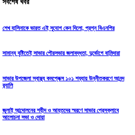
সর্বশেষ খবর
শেখ হাসিনাকে ভারত এই সুযোগ কেন দিলো, প্রশ্ন বিএনপির
সামান্য বৃষ্টিতেই সাভার পৌরসভায় জলাবদ্ধতা, দুর্ভোগে বাসিন্দারা
সাভার উপজেলা স্বাস্থ্য কমপ্লেক্স ১০১ শয্যায় উন্নীতকরণে আনন্দ
র‍্যালি
জুলাই আন্দোলনের শহীদ ও আহতদের স্মরণে সাভার প্রেসক্লাবে
আলোচনা সভা ও দোয়া