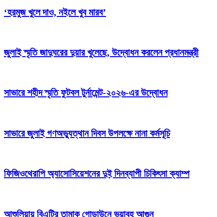
‘হরমুজ খুলে দাও, নইলে খুব মারব’
জুলাই স্মৃতি জাদুঘরের দুয়ার খুলেছে, উদ্বোধন করলেন প্রধানমন্ত্রী
সাভারে শহীদ স্মৃতি ফুটবল টুর্নামেন্ট-২০২৬-এর উদ্বোধন
সাভারে জুলাই গণঅভ্যুত্থান দিবস উপলক্ষে নানা কর্মসূচি
ফিজিওথেরাপি অ্যাসোসিয়েশনের দুই দিনব্যাপী চিকিৎসা ক্যাম্প
আশুলিয়ায় বিএটির তামাক গোডাউনে ভয়াবহ আগুন