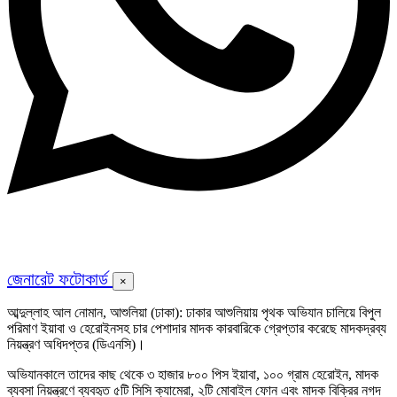
জেনারেট ফটোকার্ড
×
আব্দুল্লাহ আল নোমান, আশুলিয়া (ঢাকা): ঢাকার আশুলিয়ায় পৃথক অভিযান চালিয়ে বিপুল
পরিমাণ ইয়াবা ও হেরোইনসহ চার পেশাদার মাদক কারবারিকে গ্রেপ্তার করেছে মাদকদ্রব্য
নিয়ন্ত্রণ অধিদপ্তর (ডিএনসি)।
অভিযানকালে তাদের কাছ থেকে ৩ হাজার ৮০০ পিস ইয়াবা, ১০০ গ্রাম হেরোইন, মাদক
ব্যবসা নিয়ন্ত্রণে ব্যবহৃত ৫টি সিসি ক্যামেরা, ২টি মোবাইল ফোন এবং মাদক বিক্রির নগদ