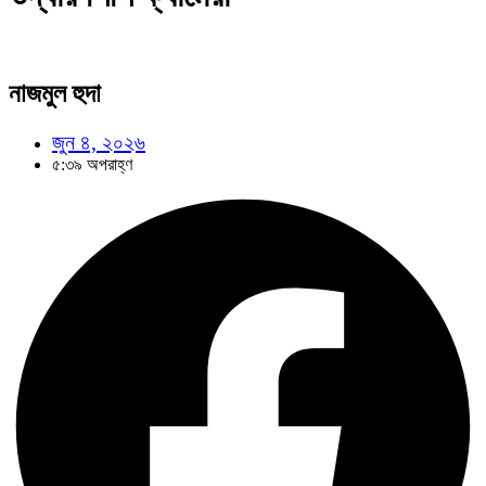
নাজমুল হুদা
জুন ৪, ২০২৬
৫:৩৯ অপরাহ্ণ