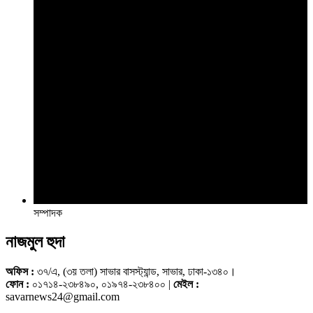
সম্পাদক
নাজমুল হুদা
অফিস :
৩৭/এ, (৩য় তলা) সাভার বাসস্ট্যান্ড, সাভার, ঢাকা-১৩৪০।
ফোন :
০১৭১৪-২৩৮৪৯০, ০১৯৭৪-২৩৮৪০০ |
মেইল :
savarnews24@gmail.com