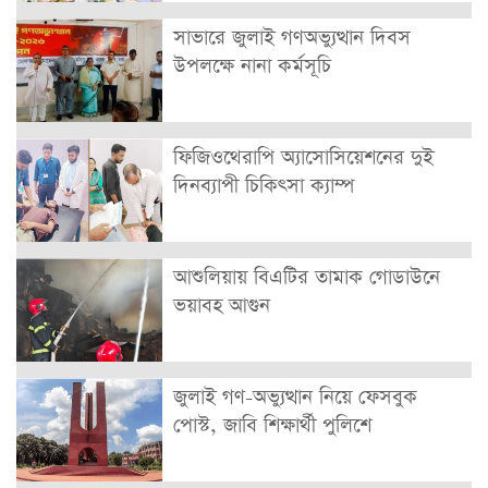
সাভারে জুলাই গণঅভ্যুত্থান দিবস
উপলক্ষে নানা কর্মসূচি
ফিজিওথেরাপি অ্যাসোসিয়েশনের দুই
দিনব্যাপী চিকিৎসা ক্যাম্প
আশুলিয়ায় বিএটির তামাক গোডাউনে
ভয়াবহ আগুন
জুলাই গণ-অভ্যুত্থান নিয়ে ফেসবুক
পোস্ট, জাবি শিক্ষার্থী পুলিশে