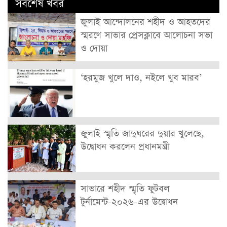
সর্বশেষ খবর
জুলাই আন্দোলনের শহীদ ও আহতদের
স্মরণে সাভার প্রেসক্লাবে আলোচনা সভা
ও দোয়া
‘হরমুজ খুলে দাও, নইলে খুব মারব’
জুলাই স্মৃতি জাদুঘরের দুয়ার খুলেছে,
উদ্বোধন করলেন প্রধানমন্ত্রী
সাভারে শহীদ স্মৃতি ফুটবল
টুর্নামেন্ট-২০২৬-এর উদ্বোধন