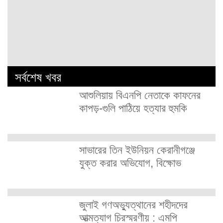
সর্বশেষ খবর
আশুলিয়ায় বিএনপি নেতাকে কাফনের
কাপড়-গুলি পাঠিয়ে হত্যার হুমকি
সাভারের তিন ইউনিয়ন কেরানীগঞ্জে
যুক্ত করার অভিযোগ, বিক্ষোভ
জুলাই গণঅভ্যুত্থানের শহীদদের
আত্মত্যাগ চিরস্মরণীয় : এমপি