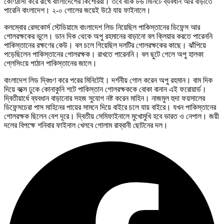
কোণঠাসা করে রাখে বাংলাদেশের কিশোররা। তবে বাকি ৮৬ মিনিটে ব্যবধান আর বাড়াতে
পারেনি বাংলাদেশ। ২-০ গোলের জয়েই উঠে যায় ফাইনালে।
কলম্বোর রেসকোর্স স্টেডিয়ামে বাংলাদেশ লিড নিয়েছিল পাকিস্তানের ডিফেন্স আর
গোলরক্ষকের ভুলে। ডান দিক থেকে অপু রহমানের বাড়ানো বল ক্লিয়ার করতে পারেননি
পাকিস্তানের রক্ষণের কেউ। বল চলে গিয়েছিল দলটির গোলরক্ষকের কাছে। ঝাঁপিয়ে
পড়েছিলেন পাকিস্তানের গোলরক্ষক। রাখতে পারেননি। বল ছুটে গেলে অপু হালকা
প্লেসিংয়ে পাঠান পাকিস্তানের জালে।
বাংলাদেশ লিড দ্বিগুণ করে পরের মিনিটেই। দর্শনীয় গোল করেন অপু রহমান। বাম দিক
দিয়ে বক্সে ঢুকে কোনাকুনি শটে পাকিস্তান গোলরক্ষককে বোকা বানান এই ফরোয়ার্ড।
দ্বিতীয়ার্ধে ব্যবধান বাড়ানোর সহজ সুযোগ নষ্ট করেন মাহিন। নাজমুল হুদা ফয়সালের
ডিফেন্সচেরা পাস মাহিনের পায়ের সামনে দিয়ে বাইরে চলে যায় বাইরে। যখন পাকিস্তানের
গোলরক্ষক ছিলেন বেশ দূরে। দ্বিতীয় সেমিফাইনালে মুখোমুখি হবে ভারত ও নেপাল। জয়ী
দলের বিপক্ষে শনিবার ফাইনাল খেলবে গোলাম রাব্বানী ছোটনের দল।