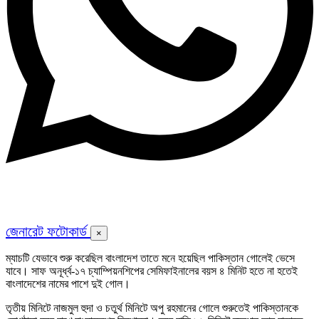
জেনারেট ফটোকার্ড
×
ম্যাচটি যেভাবে শুরু করেছিল বাংলাদেশ তাতে মনে হয়েছিল পাকিস্তান গোলেই ভেসে
যাবে। সাফ অনূর্ধ্ব-১৭ চ্যাম্পিয়নশিপের সেমিফাইনালের বয়স ৪ মিনিট হতে না হতেই
বাংলাদেশের নামের পাশে দুই গোল।
তৃতীয় মিনিটে নাজমুল হুদা ও চতুর্থ মিনিটে অপু রহমানের গোলে শুরুতেই পাকিস্তানকে