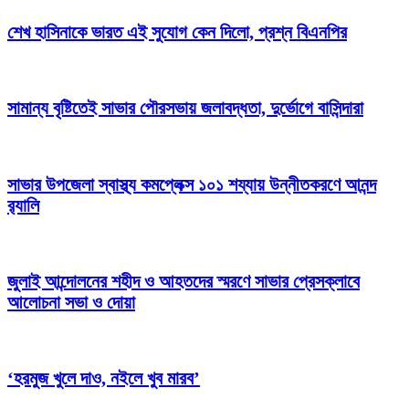
শেখ হাসিনাকে ভারত এই সুযোগ কেন দিলো, প্রশ্ন বিএনপির
সামান্য বৃষ্টিতেই সাভার পৌরসভায় জলাবদ্ধতা, দুর্ভোগে বাসিন্দারা
সাভার উপজেলা স্বাস্থ্য কমপ্লেক্স ১০১ শয্যায় উন্নীতকরণে আনন্দ
র‍্যালি
জুলাই আন্দোলনের শহীদ ও আহতদের স্মরণে সাভার প্রেসক্লাবে
আলোচনা সভা ও দোয়া
‘হরমুজ খুলে দাও, নইলে খুব মারব’