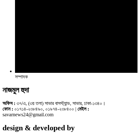
সম্পাদক
নাজমুল হুদা
অফিস :
৩৭/এ, (৩য় তলা) সাভার বাসস্ট্যান্ড, সাভার, ঢাকা-১৩৪০।
ফোন :
০১৭১৪-২৩৮৪৯০, ০১৯৭৪-২৩৮৪০০ |
মেইল :
savarnews24@gmail.com
design & developed by