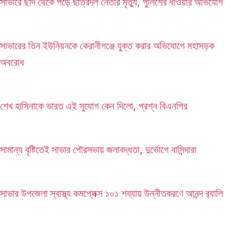
সাভারে ছাদ থেকে পড়ে ছাত্রদল নেতার মৃত্যু, পুলিশের ধাওয়ার অভিযোগ
সাভারের তিন ইউনিয়নকে কেরানীগঞ্জে যুক্ত করার অভিযোগে মহাসড়ক
অবরোধ
শেখ হাসিনাকে ভারত এই সুযোগ কেন দিলো, প্রশ্ন বিএনপির
সামান্য বৃষ্টিতেই সাভার পৌরসভায় জলাবদ্ধতা, দুর্ভোগে বাসিন্দারা
সাভার উপজেলা স্বাস্থ্য কমপ্লেক্স ১০১ শয্যায় উন্নীতকরণে আনন্দ র‍্যালি