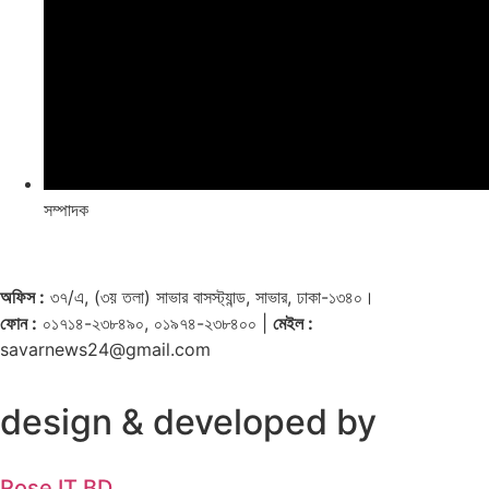
সম্পাদক
অফিস :
৩৭/এ, (৩য় তলা) সাভার বাসস্ট্যান্ড, সাভার, ঢাকা-১৩৪০।
ফোন :
০১৭১৪-২৩৮৪৯০, ০১৯৭৪-২৩৮৪০০ |
মেইল :
savarnews24@gmail.com
design & developed by
Rose IT BD