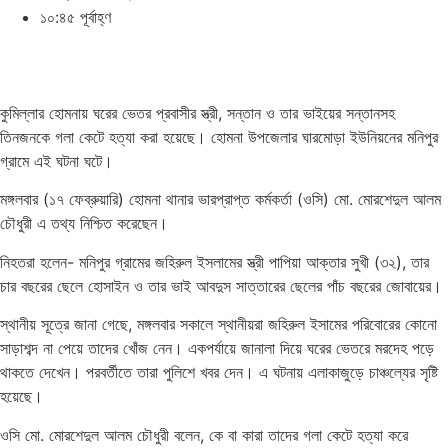
১০:৪৫ পূর্বাহ্ণ
কুমিল্লার হোমনায় ঘরের ভেতর প্রবাসীর স্ত্রী, সন্তান ও তার ভাইয়ের সন্তানসহ
তিনজনকে গলা কেটে হত্যা করা হয়েছে। হোমনা উপজেলার ঘারমোড়া ইউনিয়নের মনিপুর
গ্রামে এই ঘটনা ঘটে।
মঙ্গলবার (১৭ ফেব্রুয়ারি) হোমনা থানার ভারপ্রাপ্ত কর্মকর্তা (ওসি) মো. মোরশেদুল আলম
চৌধুরী এ তথ্য নিশ্চিত করেছেন।
নিহতরা হলেন- মনিপুর গ্রামের জহিরুল ইসলামের স্ত্রী পাপিয়া আক্তার সুখী (৩২), তার
চার বছরের ছেলে হোসাইন ও তার ভাই আবদুস সাত্তারের ছেলের পাঁচ বছরের জোবায়ের।
স্থানীয় সূত্রে জানা গেছে, মঙ্গলবার সকালে স্থানীয়রা জহিরুল ইসামের পরিবোরের কোনো
সাড়াশব্দ না পেয়ে তাদের খোঁজ নেন। একপর্যায়ে জানালা দিয়ে ঘরের ভেতরে মরদেহ পড়ে
থাকতে দেখেন। পরবর্তীতে তারা পুলিশে খবর দেন। এ ঘটনায় এলাকাজুড়ে চাঞ্চল্যের সৃষ্টি
হয়েছে।
ওসি মো. মোরশেদুল আলম চৌধুরী বলেন, কে বা কারা তাদের গলা কেটে হত্যা করে