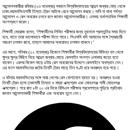
আন্দোলনকারীরা রবিবার (২৩ নভেম্বর) সকালে বিশ্ববিদ্যালয়ের আব্দুল জব্বার মোড় থেকে
ঢাকা-ময়মনসিংহগামী তিস্তা ট্রেন আটকে রেখে আন্দোলন করছে। দাবি না মানা পর্যন্ত
আন্দোলন ও রেল অবরোধ চলবে বলে জানান আন্দোলনকারীরা। এসময় অর্ধশতাধিক শিক্ষার্থী
অংশগ্রহণ করেন।
শিক্ষার্থী মেহরাজ বলেন, ‘শিক্ষার্থীদের লিখিত পরীক্ষার জন্য ন্যূনতম প্রস্তুতির সময় দিতে
হবে, যাতে তারা ভালোভাবে পরীক্ষা দিতে পারে। পিএসসি যদি আমাদের সঙ্গে স্বৈরাচারী
আচরণ চলমান রাখে, তাহলে আমাদের অবরোধও চলমান থাকবে।’
এর আগে, শনিবার (২২ নভেম্বর) বিকেলে শিক্ষার্থীরা বিশ্ববিদ্যালয়ের বিভিন্ন হল থেকে
ক্ষুদ্র ক্ষুদ্র মিছিল নিয়ে আব্দুল জব্বার মোড়ে রেললাইন সংলগ্ন এলাকায় জড়ো হতে
থাকেন। এরপর বিকেল সাড়ে ৪টায় রেল অবরোধের উদ্দেশে রেললাইনে অবস্থান নেন।
এর ফলে ময়মনসিংহের রুটের তিনটি ট্রেন সাড়ে তিন ঘণ্টা ধরে অবরুদ্ধ হয়ে পড়ে।
এ ঘটনায় ময়মনসিংহের সঙ্গে সারা দেশের রেল যোগাযোগ ব্যহত হয়। অবরুদ্ধ হওয়া
তিনটি ট্রেন হলো ঢাকাগামী তিস্তা ও মহুয়া এক্সপ্রেস এবং মোহনগঞ্জ গামী মোহনগঞ্জ
এক্সপ্রেস। পরে রাত ৮টা ২০ এর দিকে বিসিএস পরীক্ষার প্রবেশপত্র পুড়িয়ে প্রতিবাদ
জানান আন্দোলনকারী শিক্ষার্থীরা এবং অবরোধ তুলে নেন।