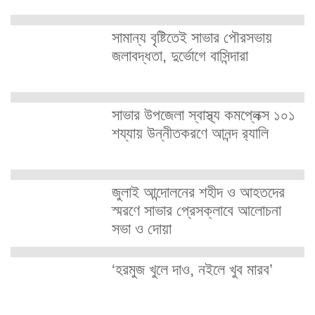
সামান্য বৃষ্টিতেই সাভার পৌরসভায়
জলাবদ্ধতা, দুর্ভোগে বাসিন্দারা
সাভার উপজেলা স্বাস্থ্য কমপ্লেক্স ১০১
শয্যায় উন্নীতকরণে আনন্দ র‍্যালি
জুলাই আন্দোলনের শহীদ ও আহতদের
স্মরণে সাভার প্রেসক্লাবে আলোচনা
সভা ও দোয়া
‘হরমুজ খুলে দাও, নইলে খুব মারব’