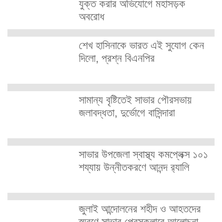
যুক্ত করার অভিযোগে মহাসড়ক
অবরোধ
শেখ হাসিনাকে ভারত এই সুযোগ কেন
দিলো, প্রশ্ন বিএনপির
সামান্য বৃষ্টিতেই সাভার পৌরসভায়
জলাবদ্ধতা, দুর্ভোগে বাসিন্দারা
সাভার উপজেলা স্বাস্থ্য কমপ্লেক্স ১০১
শয্যায় উন্নীতকরণে আনন্দ র‍্যালি
জুলাই আন্দোলনের শহীদ ও আহতদের
স্মরণে সাভার প্রেসক্লাবে আলোচনা