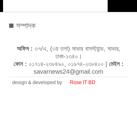
সম্পাদক
অফিস :
৩৭/এ, (৩য় তলা) সাভার বাসস্ট্যান্ড, সাভার,
ঢাকা-১৩৪০।
ফোন :
০১৭১৪-২৩৮৪৯০, ০১৯৭৪-২৩৮৪০০ |
মেইল :
savarnews24@gmail.com
design & developed by
Rose IT BD