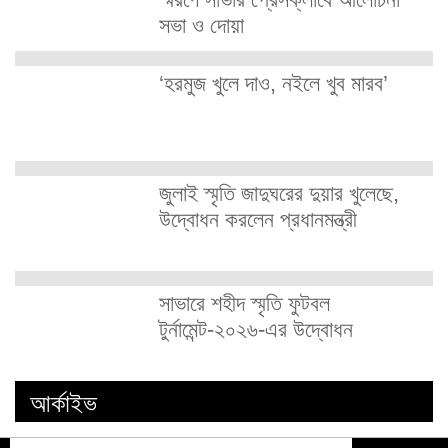
সভা ও দোয়া
‘হরমুজ খুলে দাও, নইলে খুব মারব’
জুলাই স্মৃতি জাদুঘরের দুয়ার খুলেছে,
উদ্বোধন করলেন প্রধানমন্ত্রী
সাভারে শহীদ স্মৃতি ফুটবল
টুর্নামেন্ট-২০২৬-এর উদ্বোধন
আর্কাইভ