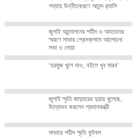
শয্যায় উন্নীতকরণে আনন্দ র‍্যালি
জুলাই আন্দোলনের শহীদ ও আহতদের
স্মরণে সাভার প্রেসক্লাবে আলোচনা
সভা ও দোয়া
‘হরমুজ খুলে দাও, নইলে খুব মারব’
জুলাই স্মৃতি জাদুঘরের দুয়ার খুলেছে,
উদ্বোধন করলেন প্রধানমন্ত্রী
সাভারে শহীদ স্মৃতি ফুটবল