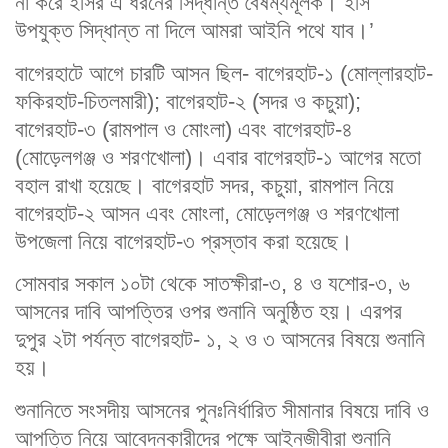
না করে ইসির এ ধরনের সিদ্ধান্ত বৈষম্যমূলক। ইসি
উপযুক্ত সিদ্ধান্ত না দিলে আমরা আইনি পথে যাব।’
বাগেরহাটে আগে চারটি আসন ছিল- বাগেরহাট-১ (মোল্লারহাট-
ফকিরহাট-চিতলমারী); বাগেরহাট-২ (সদর ও কচুয়া);
বাগেরহাট-৩ (রামপাল ও মোংলা) এবং বাগেরহাট-৪
(মোড়েলগঞ্জ ও শরণখোলা)। এবার বাগেরহাট-১ আগের মতো
বহাল রাখা হয়েছে। বাগেরহাট সদর, কচুয়া, রামপাল নিয়ে
বাগেরহাট-২ আসন এবং মোংলা, মোড়েলগঞ্জ ও শরণখোলা
উপজেলা নিয়ে বাগেরহাট-৩ প্রস্তাব করা হয়েছে।
সোমবার সকাল ১০টা থেকে সাতক্ষীরা-৩, ৪ ও যশোর-৩, ৬
আসনের দাবি আপত্তির ওপর শুনানি অনুষ্ঠিত হয়। এরপর
দুপুর ২টা পর্যন্ত বাগেরহাট- ১, ২ ও ৩ আসনের বিষয়ে শুনানি
হয়।
শুনানিতে সংসদীয় আসনের পুনঃনির্ধারিত সীমানার বিষয়ে দাবি ও
আপত্তি নিয়ে আবেদনকারীদের পক্ষে আইনজীবীরা শুনানি