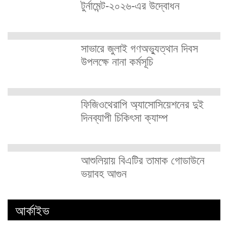
টুর্নামেন্ট-২০২৬-এর উদ্বোধন
সাভারে জুলাই গণঅভ্যুত্থান দিবস
উপলক্ষে নানা কর্মসূচি
ফিজিওথেরাপি অ্যাসোসিয়েশনের দুই
দিনব্যাপী চিকিৎসা ক্যাম্প
আশুলিয়ায় বিএটির তামাক গোডাউনে
ভয়াবহ আগুন
আর্কাইভ