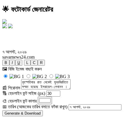
🌟 ফটোকার্ড জেনারেটর
বৃহস্পতিবার রাত থেকেই যুদ্ধবিরতিতে সম্মত
হয়েছে ইসরায়েল-লেবানন : ট্রাম্প
৭ আগস্ট, ২০২৬
savarnews24.com
B
I
U
L
C
R
🖼️ বিজি ইমেজ বাছাই করুন
📰 শিরোনাম
🔠 হেডলাইন ফন্ট সাইজ (px)
🎨 হেডলাইন ফন্ট কালার
📅 তারিখ (আজকের তারিখ বসাতে ফাঁকা রাখুন)
Generate & Download