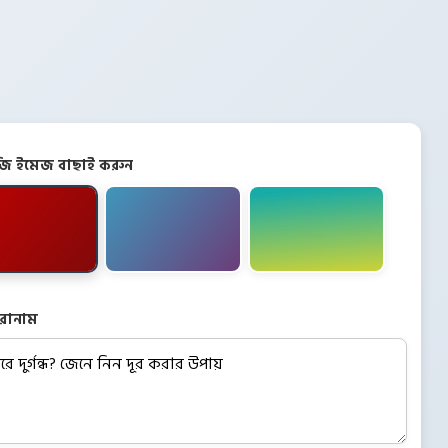
িজি ইমেজ বাছাই করুন
রোনাম