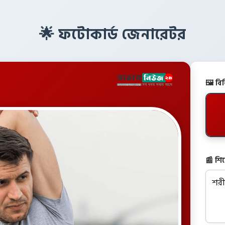
🌟 ফটোকার্ড জেনারেটর
🖼️ ব
📰 শি