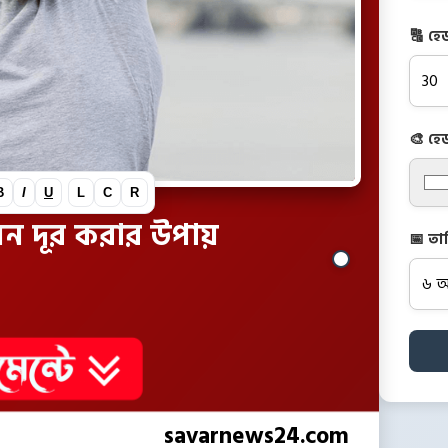
🔠 হে
🎨 হে
B
I
U
L
C
R
 নিন দূর করার উপায়
📅 তা
savarnews24.com