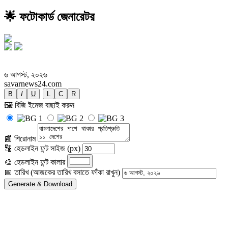
🌟 ফটোকার্ড জেনারেটর
বাংলাদেশের পাশে থাকার প্রতিশ্রুতি ১১ দেশের
৬ আগস্ট, ২০২৬
savarnews24.com
B
I
U
L
C
R
🖼️ বিজি ইমেজ বাছাই করুন
📰 শিরোনাম
🔠 হেডলাইন ফন্ট সাইজ (px)
🎨 হেডলাইন ফন্ট কালার
📅 তারিখ (আজকের তারিখ বসাতে ফাঁকা রাখুন)
Generate & Download