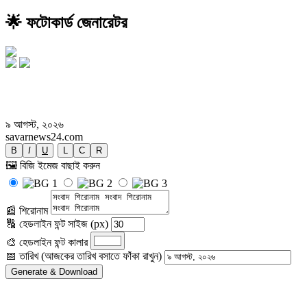
🌟 ফটোকার্ড জেনারেটর
সংবাদ শিরোনাম সংবাদ শিরোনাম সংবাদ
শিরোনাম
৯ আগস্ট, ২০২৬
savarnews24.com
B
I
U
L
C
R
🖼️ বিজি ইমেজ বাছাই করুন
📰 শিরোনাম
🔠 হেডলাইন ফন্ট সাইজ (px)
🎨 হেডলাইন ফন্ট কালার
📅 তারিখ (আজকের তারিখ বসাতে ফাঁকা রাখুন)
Generate & Download