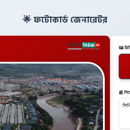
🌟 ফটোকার্ড জেনারেটর
🖼️ ব
📰 শি