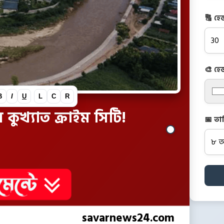
🔠 হে
🎨 হে
B
I
U
L
C
R
ুখ্যাত ক্রাইম সিটি!
📅 তা
savarnews24.com