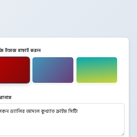
িজি ইমেজ বাছাই করুন
রোনাম