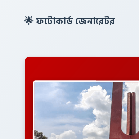
🌟 ফটোকার্ড জেনারেটর