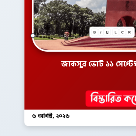
B
I
U
L
C
R
জাকসুর ভোট ১১ সেপ্টেম্বর,
৬ আগস্ট, ২০২৬