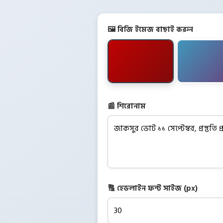
🖼️ বিজি ইমেজ বাছাই করুন
📰 শিরোনাম
🔠 হেডলাইন ফন্ট সাইজ (px)