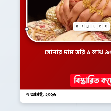
B
I
U
L
C
R
সোনার দাম ভরি ১ লাখ ৯০ হ
৭ আগস্ট, ২০২৬