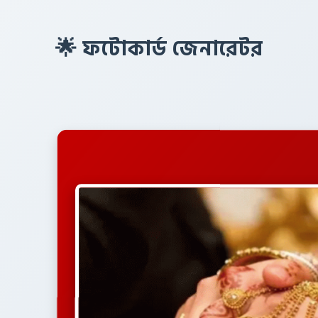
🌟 ফটোকার্ড জেনারেটর