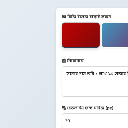
🖼️ বিজি ইমেজ বাছাই করুন
📰 শিরোনাম
🔠 হেডলাইন ফন্ট সাইজ (px)