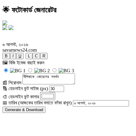
🌟 ফটোকার্ড জেনারেটর
দীপিকাকে কোয়েলের সমর্থন
৬ আগস্ট, ২০২৬
savarnews24.com
B
I
U
L
C
R
🖼️ বিজি ইমেজ বাছাই করুন
📰 শিরোনাম
🔠 হেডলাইন ফন্ট সাইজ (px)
🎨 হেডলাইন ফন্ট কালার
📅 তারিখ (আজকের তারিখ বসাতে ফাঁকা রাখুন)
Generate & Download