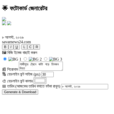
🌟 ফটোকার্ড জেনারেটর
গাজীপুরে ট্রেনে কাটা পড়ে তিনজন নিহত
৮ আগস্ট, ২০২৬
savarnews24.com
B
I
U
L
C
R
🖼️ বিজি ইমেজ বাছাই করুন
📰 শিরোনাম
🔠 হেডলাইন ফন্ট সাইজ (px)
🎨 হেডলাইন ফন্ট কালার
📅 তারিখ (আজকের তারিখ বসাতে ফাঁকা রাখুন)
Generate & Download