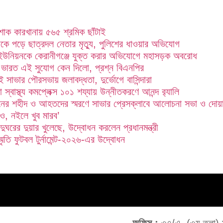
াক কারখানায় ৫৬৫ শ্রমিক ছাঁটাই
েকে পড়ে ছাত্রদল নেতার মৃত্যু, পুলিশের ধাওয়ার অভিযোগ
ইউনিয়নকে কেরানীগঞ্জে যুক্ত করার অভিযোগে মহাসড়ক অবরোধ
 ভারত এই সুযোগ কেন দিলো, প্রশ্ন বিএনপির
তেই সাভার পৌরসভায় জলাবদ্ধতা, দুর্ভোগে বাসিন্দারা
স্বাস্থ্য কমপ্লেক্স ১০১ শয্যায় উন্নীতকরণে আনন্দ র‍্যালি
নের শহীদ ও আহতদের স্মরণে সাভার প্রেসক্লাবে আলোচনা সভা ও দোয়
াও, নইলে খুব মারব’
াদুঘরের দুয়ার খুলেছে, উদ্বোধন করলেন প্রধানমন্ত্রী
্মৃতি ফুটবল টুর্নামেন্ট-২০২৬-এর উদ্বোধন