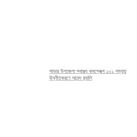
সাভার উপজেলা স্বাস্থ্য কমপ্লেক্স ১০১ শয্যায়
উন্নীতকরণে আনন্দ র‍্যালি