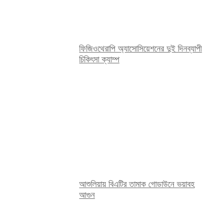
ফিজিওথেরাপি অ্যাসোসিয়েশনের দুই দিনব্যাপী
চিকিৎসা ক্যাম্প
আশুলিয়ায় বিএটির তামাক গোডাউনে ভয়াবহ
আগুন