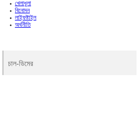
খেলাধুলা
বিনোদন
লাইফষ্টাইল
অর্থনীতি
চাল-ডিমের