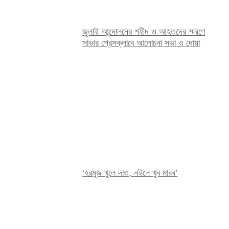
জুলাই আন্দোলনের শহীদ ও আহতদের স্মরণে
সাভার প্রেসক্লাবে আলোচনা সভা ও দোয়া
‘হরমুজ খুলে দাও, নইলে খুব মারব’