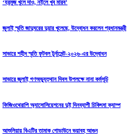
‘হরমুজ খুলে দাও, নইলে খুব মারব’
জুলাই স্মৃতি জাদুঘরের দুয়ার খুলেছে, উদ্বোধন করলেন প্রধানমন্ত্রী
সাভারে শহীদ স্মৃতি ফুটবল টুর্নামেন্ট-২০২৬-এর উদ্বোধন
সাভারে জুলাই গণঅভ্যুত্থান দিবস উপলক্ষে নানা কর্মসূচি
ফিজিওথেরাপি অ্যাসোসিয়েশনের দুই দিনব্যাপী চিকিৎসা ক্যাম্প
আশুলিয়ায় বিএটির তামাক গোডাউনে ভয়াবহ আগুন