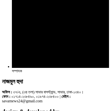
সম্পাদক
নাজমুল হুদা
অফিস :
৩৭/এ, (৩য় তলা) সাভার বাসস্ট্যান্ড, সাভার, ঢাকা-১৩৪০।
ফোন :
০১৭১৪-২৩৮৪৯০, ০১৯৭৪-২৩৮৪০০ |
মেইল :
savarnews24@gmail.com