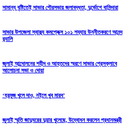
সামান্য বৃষ্টিতেই সাভার পৌরসভায় জলাবদ্ধতা, দুর্ভোগে বাসিন্দারা
সাভার উপজেলা স্বাস্থ্য কমপ্লেক্স ১০১ শয্যায় উন্নীতকরণে আনন্দ
র‍্যালি
জুলাই আন্দোলনের শহীদ ও আহতদের স্মরণে সাভার প্রেসক্লাবে
আলোচনা সভা ও দোয়া
‘হরমুজ খুলে দাও, নইলে খুব মারব’
জুলাই স্মৃতি জাদুঘরের দুয়ার খুলেছে, উদ্বোধন করলেন প্রধানমন্ত্রী