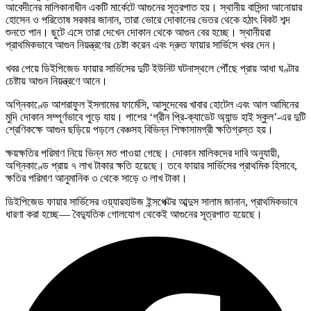
আবেদীনের মালিকানাধীন একটি মার্কেটে আগুনের সূত্রপাত হয়। স্থানীয় বাসিন্দা আনোয়ার
হোসেন ও পরিতোষ সরকার জানান, তারা ভোরে দোকানের ভেতর থেকে হঠাৎ বিকট শব্দ
শুনতে পান। ছুটে এসে তারা দেখেন দোকান থেকে আগুন বের হচ্ছে। স্থানীয়রা
প্রাথমিকভাবে আগুন নিয়ন্ত্রণের চেষ্টা করেন এবং দ্রুত ফায়ার সার্ভিসে খবর দেন।
খবর পেয়ে ডিইপিজেড ফায়ার সার্ভিসের দুটি ইউনিট ঘটনাস্থলে পৌঁছে প্রায় আধা ঘণ্টার
চেষ্টায় আগুন নিয়ন্ত্রণে আনে।
অগ্নিকাণ্ডে আশরাফুল ইসলামের ফার্মেসি, আসুদেবের খাবার হোটেল এবং আল আমিনের
মুদি দোকান সম্পূর্ণভাবে পুড়ে যায়। পাশের ‘গ্রীন প্রি-ক্যাডেট অ্যান্ড হাই স্কুল’-এর দুটি
শ্রেণিকক্ষে আগুন ছড়িয়ে পড়লে বেঞ্চসহ বিভিন্ন শিক্ষাসামগ্রী ক্ষতিগ্রস্ত হয়।
ক্ষয়ক্ষতির পরিমাণ নিয়ে ভিন্ন মত পাওয়া গেছে। দোকান মালিকদের দাবি অনুযায়ী,
অগ্নিকাণ্ডে প্রায় ৭ লাখ টাকার ক্ষতি হয়েছে। তবে ফায়ার সার্ভিসের প্রাথমিক হিসাবে,
ক্ষতির পরিমাণ আনুমানিক ৩ থেকে সাড়ে ৩ লাখ টাকা।
ডিইপিজেড ফায়ার সার্ভিসের ওয়্যারহাউজ ইন্সপেক্টর আব্দুস সালাম জানান, প্রাথমিকভাবে
ধারণা করা হচ্ছে— বৈদ্যুতিক গোলযোগ থেকেই আগুনের সূত্রপাত হয়েছে।