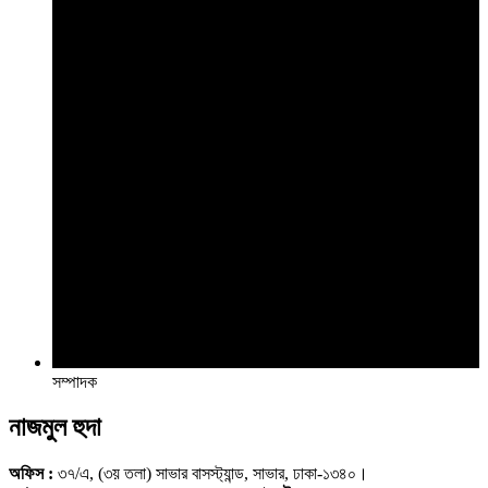
সম্পাদক
নাজমুল হুদা
অফিস :
৩৭/এ, (৩য় তলা) সাভার বাসস্ট্যান্ড, সাভার, ঢাকা-১৩৪০।