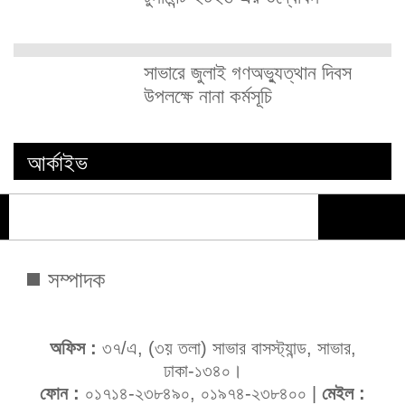
সাভারে জুলাই গণঅভ্যুত্থান দিবস
উপলক্ষে নানা কর্মসূচি
আর্কাইভ
সম্পাদক
অফিস :
৩৭/এ, (৩য় তলা) সাভার বাসস্ট্যান্ড, সাভার,
ঢাকা-১৩৪০।
ফোন :
০১৭১৪-২৩৮৪৯০, ০১৯৭৪-২৩৮৪০০ |
মেইল :