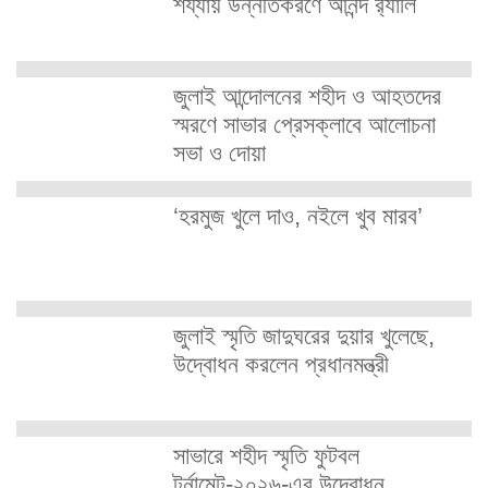
শয্যায় উন্নীতকরণে আনন্দ র‍্যালি
জুলাই আন্দোলনের শহীদ ও আহতদের
স্মরণে সাভার প্রেসক্লাবে আলোচনা
সভা ও দোয়া
‘হরমুজ খুলে দাও, নইলে খুব মারব’
জুলাই স্মৃতি জাদুঘরের দুয়ার খুলেছে,
উদ্বোধন করলেন প্রধানমন্ত্রী
সাভারে শহীদ স্মৃতি ফুটবল
টুর্নামেন্ট-২০২৬-এর উদ্বোধন