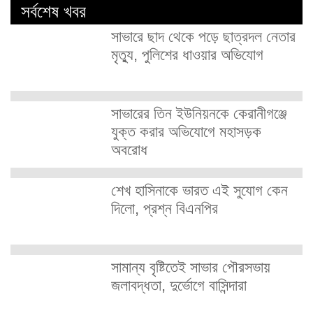
সর্বশেষ খবর
সাভারে ছাদ থেকে পড়ে ছাত্রদল নেতার
মৃত্যু, পুলিশের ধাওয়ার অভিযোগ
সাভারের তিন ইউনিয়নকে কেরানীগঞ্জে
যুক্ত করার অভিযোগে মহাসড়ক
অবরোধ
শেখ হাসিনাকে ভারত এই সুযোগ কেন
দিলো, প্রশ্ন বিএনপির
সামান্য বৃষ্টিতেই সাভার পৌরসভায়
জলাবদ্ধতা, দুর্ভোগে বাসিন্দারা