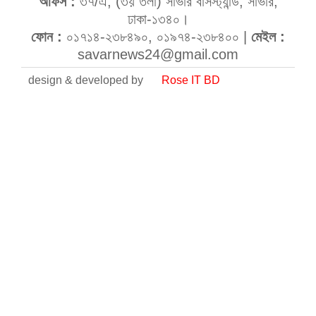
অফিস :
৩৭/এ, (৩য় তলা) সাভার বাসস্ট্যান্ড, সাভার,
ঢাকা-১৩৪০।
ফোন :
০১৭১৪-২৩৮৪৯০, ০১৯৭৪-২৩৮৪০০ |
মেইল :
savarnews24@gmail.com
design & developed by
Rose IT BD