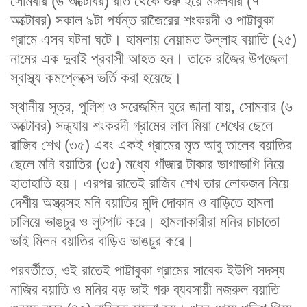
সোমবার (৬ অক্টোবর) রাত থেকে শুরু হয়ে মঙ্গলবার (৭
অক্টোবর) সকাল ৯টা পর্যন্ত রাজৈরের শংকরদী ও পাট্টাবুকা
গ্রামে এসব ঘটনা ঘটে। হামলায় নেয়ামত উল্লাহ বয়াতি (২৫)
নামের এক দুবাই প্রবাসী আহত হন। তাকে রাজৈর উপজেলা
স্বাস্থ্য কমপ্লেক্সে ভর্তি করা হয়েছে।
স্থানীয় সূত্র, পুলিশ ও সরেজমিন ঘুরে জানা যায়, সোমবার (৬
অক্টোবর) সন্ধ্যায় শংকরদী গ্রামের লাল মিয়া শেখের ছেলে
রাজিব শেখ (৩৫) এবং একই গ্রামের মৃত আবু তালেব বয়াতির
ছেলে মনি বয়াতির (৩৫) মধ্যে গাঁজার টাকার ভাগাভাগি নিয়ে
হাতাহাতি হয়। এরপর রাতেই রাজিব শেখ তার লোকজন নিয়ে
দেশীয় অস্ত্রসহ মনি বয়াতির মুদি দোকান ও বাড়িতে হামলা
চালিয়ে ভাঙচুর ও লুটপাট করে। হামলাকারীরা মনির চাচাতো
ভাই মিলন বয়াতির বাড়িও ভাঙচুর করে।
পরবর্তীতে, ওই রাতেই পাট্টাবুকা গ্রামের সাবেক ইউপি সদস্য
নাজির বয়াতি ও মনির বড় ভাই গরু ব্যবসায়ী নজরুল বয়াতি