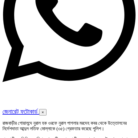
জেনারেট ফটোকার্ড
×
রাজবাড়ীর গোয়ালন্দে নুরাল হক ওরফে নুরাল পাগলার মরদেহ কবর থেকে উত্তোলনের
নির্দেশদাতা আব্দুল লতিফ মোল্লাকে (৩৫) গ্রেফতার করেছে পুলিশ।