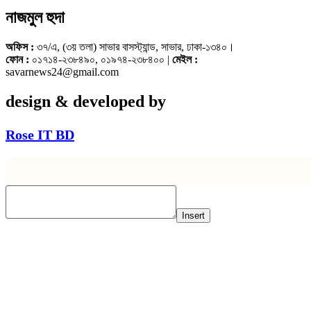
নাজমুল হুদা
অফিস :
৩৭/এ, (৩য় তলা) সাভার বাসস্ট্যান্ড, সাভার, ঢাকা-১৩৪০।
ফোন :
০১৭১৪-২৩৮৪৯০, ০১৯৭৪-২৩৮৪০০ |
মেইল :
savarnews24@gmail.com
design & developed by
Rose IT BD
Insert