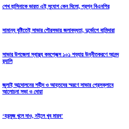
শেখ হাসিনাকে ভারত এই সুযোগ কেন দিলো, প্রশ্ন বিএনপির
সামান্য বৃষ্টিতেই সাভার পৌরসভায় জলাবদ্ধতা, দুর্ভোগে বাসিন্দারা
সাভার উপজেলা স্বাস্থ্য কমপ্লেক্স ১০১ শয্যায় উন্নীতকরণে আনন্দ
র‍্যালি
জুলাই আন্দোলনের শহীদ ও আহতদের স্মরণে সাভার প্রেসক্লাবে
আলোচনা সভা ও দোয়া
‘হরমুজ খুলে দাও, নইলে খুব মারব’