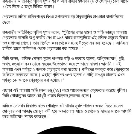
রাজবাড়ীর অতিরিক্ত পুলিশ সুপার শরীফ আল রাজীব মঙ্গলবার (৯ সেপ্টেম্বর) বেলা সাড়ে
১১টার দিকে এ তথ্য নিশ্চিত করেন।
গ্রেফতার লতিফ মানিকগঞ্জের ঘিওর উপজেলার বড় ঠাকুরকান্দির মাওলানা বাহাউদ্দিনের
ছেলে।
রাজবাড়ীর অতিরিক্ত পুলিশ সুপার বলেন, ‘পুলিশের ওপর হামলা ও গাড়ি ভাঙচুর মামলায়
গ্রেফতার আসামি অপু কাজীর দেওয়া ১৬৪ ধারার জবানবন্দিতে এই লতিফ হুজুরের বিষয়ে
তথ্য পাওয়া গেছে। তার নির্দেশে কবর থেকে মরদেহ উত্তোলন করা হয়েছে। অভিযান
চালিয়ে তাকে মানিকগঞ্জ থেকে গ্রেফতার করা হয়েছে।’
তিনি বলেন, ‘লতিফ মোল্লা নুরাল পাগলার বাড়ি ও দরবারে হামলা, অগ্নিসংযোগ, চুরি,
জখম, হত্যা ও কবর থেকে মরদেহ উত্তোলন করে পোড়ানো মামলার আসামি। এই
মামলায় এখন পর্যন্ত ২ জনকে গ্রেপ্তার করা হয়েছে। বাকিদের শনাক্ত করে গ্রেপ্তারে
অভিযান অব্যাহত আছে। এছাড়া পুলিশের ওপর হামলা ও গাড়ি ভাঙচুর মামলায় এখন
পর্যন্ত ১৮ জনকে গ্রেপ্তার করা হয়েছে।’
এছাড়া এই মামলায় অভি মন্ডল রঞ্জু (২৯) নামে আরেকজনকে গ্রেফতার করেছে পুলিশ।
তিনি গোয়ালন্দের আলম চৌধুরী পাড়ার বিল্লাল মন্ডলের ছেলে।
এদিকে সোমবার দিবাগত রাতে গোয়ালন্দ ঘাট থানায় নুরাল পাগলার ভক্ত নিহত রাসেল
মোল্লার বাবা আজাদ মোল্লা বাদী হয়ে অজ্ঞাতনামা সাড়ে ৩ থেকে ৪ হাজার জনকে আসামি
করে অভিযোগ দায়ের করেছেন।