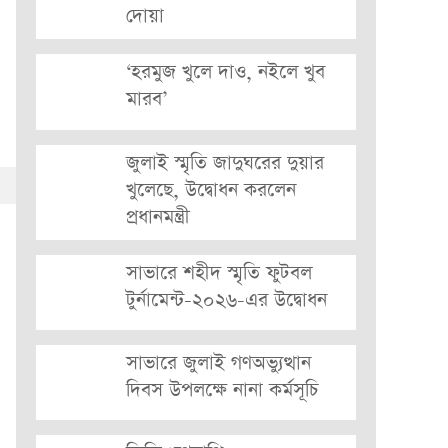
দোয়া
‘হরমুজ খুলে দাও, নইলে খুব
মারব’
জুলাই স্মৃতি জাদুঘরের দুয়ার
খুলেছে, উদ্বোধন করলেন
প্রধানমন্ত্রী
সাভারে শহীদ স্মৃতি ফুটবল
টুর্নামেন্ট-২০২৬-এর উদ্বোধন
সাভারে জুলাই গণঅভ্যুত্থান
দিবস উপলক্ষে নানা কর্মসূচি