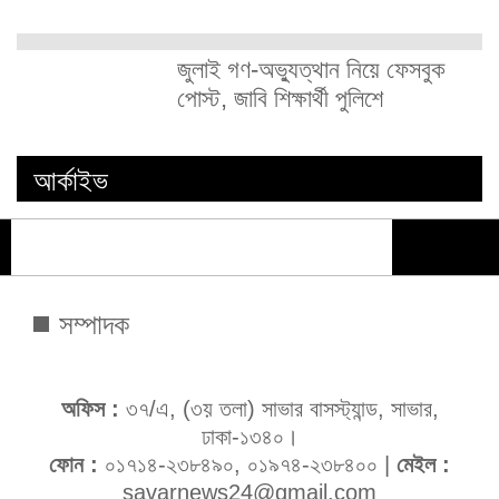
জুলাই গণ-অভ্যুত্থান নিয়ে ফেসবুক
পোস্ট, জাবি শিক্ষার্থী পুলিশে
আর্কাইভ
সম্পাদক
অফিস :
৩৭/এ, (৩য় তলা) সাভার বাসস্ট্যান্ড, সাভার,
ঢাকা-১৩৪০।
ফোন :
০১৭১৪-২৩৮৪৯০, ০১৯৭৪-২৩৮৪০০ |
মেইল :
savarnews24@gmail.com