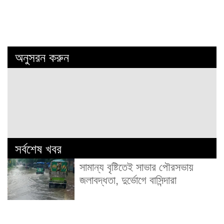
অনুসরন করুন
সর্বশেষ খবর
সামান্য বৃষ্টিতেই সাভার পৌরসভায়
জলাবদ্ধতা, দুর্ভোগে বাসিন্দারা