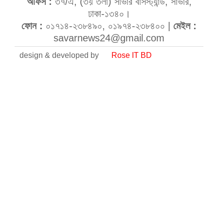
অফিস :
৩৭/এ, (৩য় তলা) সাভার বাসস্ট্যান্ড, সাভার,
ঢাকা-১৩৪০।
ফোন :
০১৭১৪-২৩৮৪৯০, ০১৯৭৪-২৩৮৪০০ |
মেইল :
savarnews24@gmail.com
design & developed by
Rose IT BD