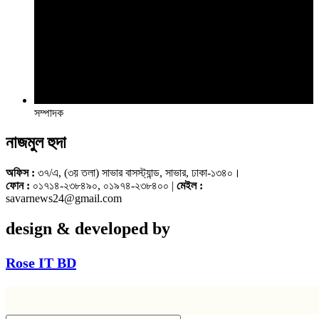
সম্পাদক
নাজমুল হুদা
অফিস :
৩৭/এ, (৩য় তলা) সাভার বাসস্ট্যান্ড, সাভার, ঢাকা-১৩৪০।
ফোন :
০১৭১৪-২৩৮৪৯০, ০১৯৭৪-২৩৮৪০০ |
মেইল :
savarnews24@gmail.com
design & developed by
Rose IT BD