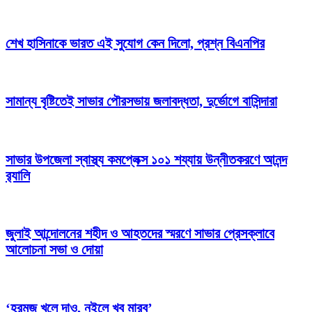
শেখ হাসিনাকে ভারত এই সুযোগ কেন দিলো, প্রশ্ন বিএনপির
সামান্য বৃষ্টিতেই সাভার পৌরসভায় জলাবদ্ধতা, দুর্ভোগে বাসিন্দারা
সাভার উপজেলা স্বাস্থ্য কমপ্লেক্স ১০১ শয্যায় উন্নীতকরণে আনন্দ
র‍্যালি
জুলাই আন্দোলনের শহীদ ও আহতদের স্মরণে সাভার প্রেসক্লাবে
আলোচনা সভা ও দোয়া
‘হরমুজ খুলে দাও, নইলে খুব মারব’