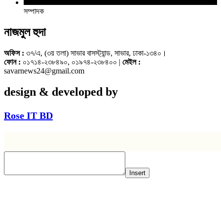
সম্পাদক
নাজমুল হুদা
অফিস :
৩৭/এ, (৩য় তলা) সাভার বাসস্ট্যান্ড, সাভার, ঢাকা-১৩৪০।
ফোন :
০১৭১৪-২৩৮৪৯০, ০১৯৭৪-২৩৮৪০০ |
মেইল :
savarnews24@gmail.com
design & developed by
Rose IT BD
Insert