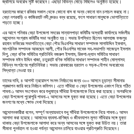
জ্বালিয়ে অবরোধ সৃষ্টি করেছেন। এছাড়া বিভিন্ন মোড়ে মিছিলও অনুষ্ঠিত হয়েছে।
হরতালের কারণে রবিবার সকাল থেকে কোনো বাস বা অন্য কোনো যান চলাচল করছে না।
বেড়া নগরবাড়ি ও কাজিরহাট নদী বন্দরও বন্ধ রয়েছে, ফলে সাধারণ মানুষকে ভোগান্তিতে
পড়তে হচ্ছে।
এর আগে শনিবার বেড়া উপজেলা সদরের সান্যালপাড়া কমিটির অস্থায়ী কার্যালয়ে সর্বদলীয়
আন্দোলন সংগ্রাম কমিটির সভা অনুষ্ঠিত হয়। সভায় উপস্থিত ছিলেন আলহাজ ফজলুর
রহমান ফকিরের সভাপতিত্বে বেড়া পৌর বিএনপির সাধারণ সম্পাদক সালাউদ্দিন ইকবাল,
সাংগঠনিক সম্পাদক আকছেদ আলী, পৌর বিএনপির সাবেক সহ-সভাপতি সাজেদুল ইসলাম
দিপু, বেড়া বণিক সমিতির প্রতিনিধি নজরুল ইসলাম, রিকশা-ভ্যান সমিতির সাধারণ
সম্পাদক মঈন উদ্দিন খাজা, চতুরহাট বণিক সমিতির সাধারণ সম্পাদক শাহীন মোল্লাসহ
বিভিন্ন সংগঠণের প্রতিনিধিরা। সভায় রোববারের হরতাল ও সড়ক-নৌপথ অবরোধের
সিদ্ধান্ত নেওয়া হয়।
তাদের দাবি, ৪ আগস্ট ত্রয়োদশ সংসদ নির্বাচনের জন্য ৩০০ আসনে চূড়ান্ত সীমানার
প্রজ্ঞাপন জারি করে নির্বাচন কমিশন। এতে সাঁথিয়া ও বেড়া উপজেলার একাংশ নিয়ে গঠিত
পাবনা-১ আসন সংশোধন করে শুধুমাত্র সাঁথিয়া উপজেলাকে নিয়ে করা হয়েছে। অপরদিকে
বেড়া উপজেলা পুরোপুরি পাবনা-২ আসনের সঙ্গে যুক্ত করা হয়েছে। এতে বেড়া উপজেলার
জনগণের মধ্যে ক্ষোভ দেখা দিয়েছে।
আন্দোলনকারীরা বলেন, সম্পূর্ণ অন্যায়ভাবে শুধু সাঁথিয়া উপজেলাকে নিয়ে পাবনা-১ আসন
আলাদা করা হয়েছে। আমাদের ব্যবসা-বাণিজ্য ও জীবনযাপন মূলত সাঁথিয়ার সঙ্গে যুক্ত
থাকায় বেড়া উপজেলাকে আলাদা করে অন্য আসনের সঙ্গে যুক্ত করা উচিত নয়। তারা
সীমানা পুনর্বহাল না হওয়া পর্যন্ত আন্দোলন চালিয়ে যাওয়ার প্রতিশ্রুতি দিয়েছেন।