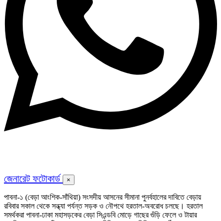
জেনারেট ফটোকার্ড
×
পাবনা-১ (বেড়া আংশিক-সাঁথিয়া) সংসদীয় আসনের সীমানা পুনর্বহালের দাবিতে বেড়ায়
রবিবার সকাল থেকে সন্ধ্যা পর্যন্ত সড়ক ও নৌপথে হরতাল-অবরোধ চলছে। হরতাল
সমর্থকরা পাবনা-ঢাকা মহাসড়কের বেড়া সিএন্ডবি মোড়ে গাছের গুঁড়ি ফেলে ও টায়ার