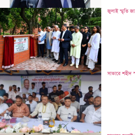
জুলাই স্মৃতি জ
সাভারে শহীদ স