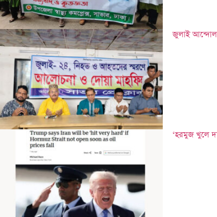
জুলাই আন্দোল
‘হরমুজ খুলে দ