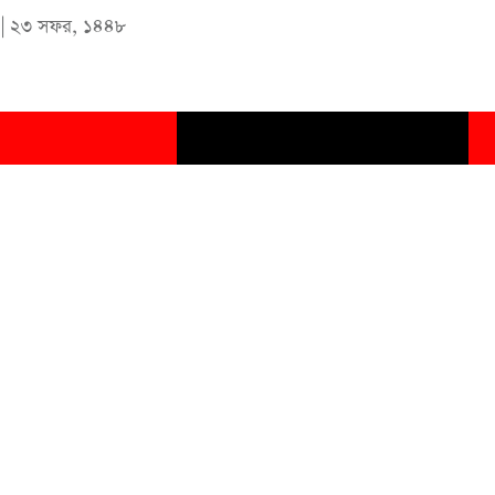
|
২৩ সফর, ১৪৪৮