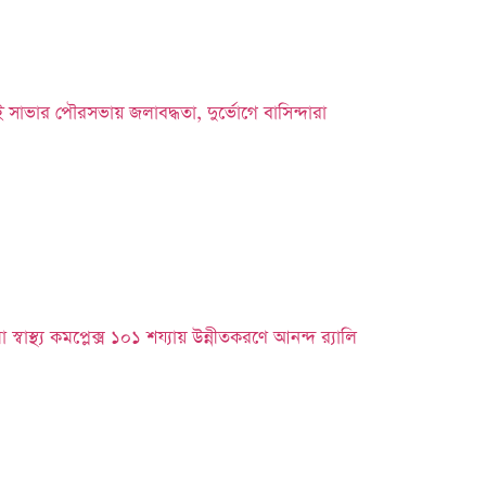
তেই সাভার পৌরসভায় জলাবদ্ধতা, দুর্ভোগে বাসিন্দারা
্বাস্থ্য কমপ্লেক্স ১০১ শয্যায় উন্নীতকরণে আনন্দ র‍্যালি