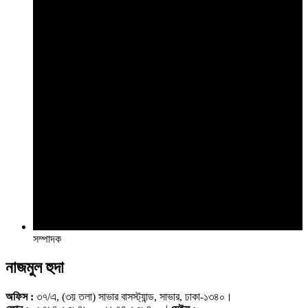
সম্পাদক
নাজমুল হুদা
অফিস :
৩৭/এ, (৩য় তলা) সাভার বাসস্ট্যান্ড, সাভার, ঢাকা-১৩৪০।