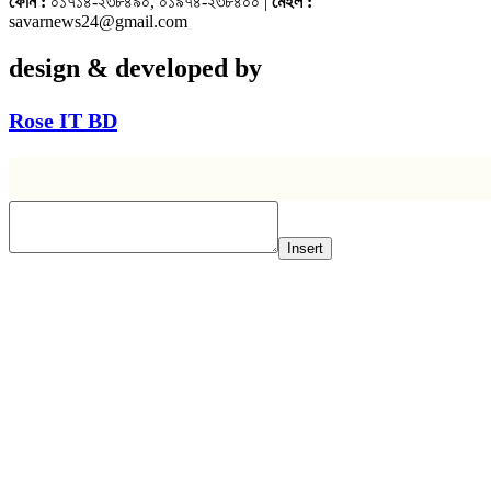
ফোন :
০১৭১৪-২৩৮৪৯০, ০১৯৭৪-২৩৮৪০০ |
মেইল :
savarnews24@gmail.com
design & developed by
Rose IT BD
Insert