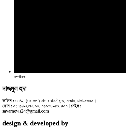
সম্পাদক
নাজমুল হুদা
অফিস :
৩৭/এ, (৩য় তলা) সাভার বাসস্ট্যান্ড, সাভার, ঢাকা-১৩৪০।
ফোন :
০১৭১৪-২৩৮৪৯০, ০১৯৭৪-২৩৮৪০০ |
মেইল :
savarnews24@gmail.com
design & developed by