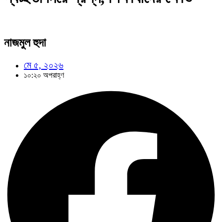
নাজমুল হুদা
মে ৫, ২০২৬
১০:২০ অপরাহ্ণ