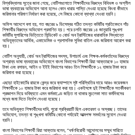
বিশ্ববিদ্যালয় সূত্রে জানা গেছে, নোটিশগুলোতে শিক্ষার্থীদের বিরুদ্ধে বিধিভঙ্গ ও অশ্লীল
ভাষা ব্যবহারের অভিযোগ আনা হলেও কোন ধারায় শাস্তি দেওয়া হয়েছে কিংবা কীভাবে
জরিমানার পরিমাণ নির্ধারণ করা হয়েছে, সে বিষয়ে কোনো ব্যাখ্যা দেওয়া হয়নি।
অফিস আদেশে বলা হয়, গত বছরের ৯ ডিসেম্বর গঠিত তদন্ত কমিটির প্রতিবেদনে পাঁচ
শিক্ষার্থীর বিরুদ্ধে অভিযোগ প্রমাণিত হয়। পরে চলতি বছরের ১৪ জানুয়ারি শৃঙ্খলা
কমিটির সুপারিশের ভিত্তিতে সিন্ডিকেট ও বোর্ড অব ট্রাস্টিজের ধারাবাহিক সিদ্ধান্তে
অভিযুক্তদের আর্থিক, একাডেমিক ও প্রশাসনিক সুবিধা বাতিল এবং জরিমানা আরোপ করা
হয়।
নোটিশ অনুযায়ী, বোর্ড অব ট্রাস্টিজের সদস্য, উপাচার্য এবং শিক্ষক-কর্মকর্তাদের বিরুদ্ধে
অশ্রাব্য ভাষা ব্যবহারের অভিযোগে বাংলা বিভাগের শিক্ষার্থী রিয়া আক্তারকে ১০ হাজার
টাকা এবং রসায়ন, আইন ও ইইই বিভাগের আরও তিন শিক্ষার্থীকে ১২ হাজার টাকা করে
জরিমানা করা হয়েছে।
এছাড়া হাইকোর্টের রায়কে কেন্দ্র করে ক্যাম্পাসে সৃষ্ট পরিস্থিতির দায়ে আরও কয়েকজন
শিক্ষার্থীকে ১০ হাজার টাকা করে জরিমানা করা হয়। একইসঙ্গে দুই শিক্ষার্থীকে সতর্কীকরণ
প্রজ্ঞাপন দিয়ে ভবিষ্যতে এমন কর্মকাণ্ডে জড়িত না থাকার মুচলেকা সাত কর্মদিবসের
মধ্যে জমা দিতে নির্দেশ দেওয়া হয়েছে।
তবে অভিযুক্ত শিক্ষার্থীদের দাবি, পুরো প্রক্রিয়াটি ছিল একতরফা ও অস্বচ্ছ। তাদের
অভিযোগ, তদন্ত বা শৃঙ্খলা কমিটির কোনো পর্যায়েই আত্মপক্ষ সমর্থনের সুযোগ দেওয়া
হয়নি।
বাংলা বিভাগের শিক্ষার্থী রিয়া আক্তার বলেন, “ধর্ষণবিরোধী আন্দোলনের সম্মুখ সারিতে