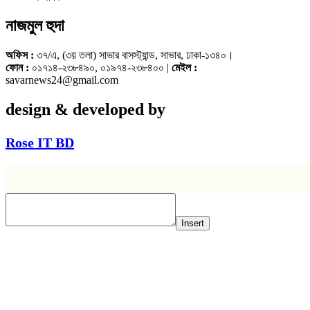
নাজমুল হুদা
অফিস :
৩৭/এ, (৩য় তলা) সাভার বাসস্ট্যান্ড, সাভার, ঢাকা-১৩৪০।
ফোন :
০১৭১৪-২৩৮৪৯০, ০১৯৭৪-২৩৮৪০০ |
মেইল :
savarnews24@gmail.com
design & developed by
Rose IT BD
Insert