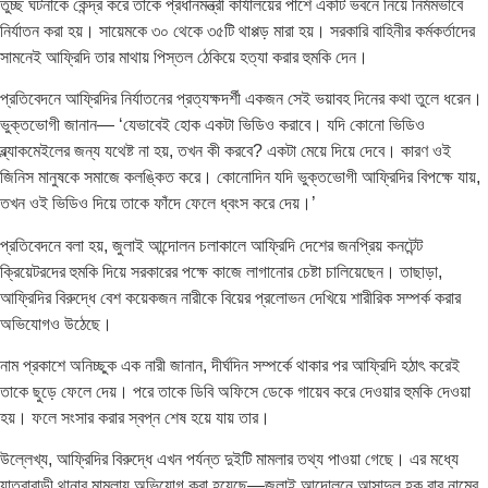
তুচ্ছ ঘটনাকে কেন্দ্র করে তাকে প্রধানমন্ত্রী কার্যালয়ের পাশে একটি ভবনে নিয়ে নির্মমভাবে
নির্যাতন করা হয়। সায়েমকে ৩০ থেকে ৩৫টি থাপ্পড় মারা হয়। সরকারি বাহিনীর কর্মকর্তাদের
সামনেই আফ্রিদি তার মাথায় পিস্তল ঠেকিয়ে হত্যা করার হুমকি দেন।
প্রতিবেদনে আফ্রিদির নির্যাতনের প্রত্যক্ষদর্শী একজন সেই ভয়াবহ দিনের কথা তুলে ধরেন।
ভুক্তভোগী জানান— ‘যেভাবেই হোক একটা ভিডিও করাবে। যদি কোনো ভিডিও
ব্ল্যাকমেইলের জন্য যথেষ্ট না হয়, তখন কী করবে? একটা মেয়ে দিয়ে দেবে। কারণ ওই
জিনিস মানুষকে সমাজে কলঙ্কিত করে। কোনোদিন যদি ভুক্তভোগী আফ্রিদির বিপক্ষে যায়,
তখন ওই ভিডিও দিয়ে তাকে ফাঁদে ফেলে ধ্বংস করে দেয়।’
প্রতিবেদনে বলা হয়, জুলাই আন্দোলন চলাকালে আফ্রিদি দেশের জনপ্রিয় কনটেন্ট
ক্রিয়েটরদের হুমকি দিয়ে সরকারের পক্ষে কাজে লাগানোর চেষ্টা চালিয়েছেন। তাছাড়া,
আফ্রিদির বিরুদ্ধে বেশ কয়েকজন নারীকে বিয়ের প্রলোভন দেখিয়ে শারীরিক সম্পর্ক করার
অভিযোগও উঠেছে।
নাম প্রকাশে অনিচ্ছুক এক নারী জানান, দীর্ঘদিন সম্পর্কে থাকার পর আফ্রিদি হঠাৎ করেই
তাকে ছুড়ে ফেলে দেয়। পরে তাকে ডিবি অফিসে ডেকে গায়েব করে দেওয়ার হুমকি দেওয়া
হয়। ফলে সংসার করার স্বপ্ন শেষ হয়ে যায় তার।
উল্লেখ্য, আফ্রিদির বিরুদ্ধে এখন পর্যন্ত দুইটি মামলার তথ্য পাওয়া গেছে। এর মধ্যে
যাত্রাবাড়ী থানার মামলায় অভিযোগ করা হয়েছে—জুলাই আন্দোলনে আসাদুল হক বাবু নামের