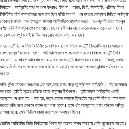
হতো সোশ্যাল মিডিয়ার জনপ্রিয় সব কনটেন্ট ক্রিয়েটরদের। কথামতো না চললেই শুরু হতো
নির্যাতন। আফ্রিদির কথা না শুনে উপায়ও ছিল না। কারণ, ডিবি, সিআইডি, এটিইউ কিংবা
সিটিটিসির শীর্ষ কর্মকর্তাদের সঙ্গে তার ছিল ঘনিষ্ঠ সম্পর্ক। যে কারণে সোশ্যাল মিডিয়া সংশ্লিষ্ট
যেকোনো কাজে এসব গোয়েন্দা সংস্থা আফ্রিদিকে ব্যবহার করত। ৩০ জুলাই রাতে হারুনুর
রশিদের ভিডিও প্রকাশের পর আব্দুল্লাহ আল ইমরান নামে আরেকজনকে তুলে আনা হয়।
তাকেও জোরপূর্বক ওই ভিডিও সরানোর কাজে বাধ্য করা হয়।
এছাড়া তৌহিদ আফ্রিদির নির্যাতনের শিকার হন জনপ্রিয় কনটেন্ট ক্রিয়েটর স্বপন আহমেদ।
স্বপনের মূল ‘অপরাধ’ ছিল—তিনি আলেমদের পক্ষে এবং ভারতের বিপক্ষে কনটেন্ট তৈরি
করতেন। এ কারণে আফ্রিদি তাকে এ ধরনের কনটেন্ট বানাতে নিষেধ করেন। কিন্তু স্বপন
আওয়ামী লীগের পক্ষে কাজ করতে রাজি না হওয়ায় তাকে আদালতের বারান্দায় পর্যন্ত যেতে
হয়েছে।
হাসি-খুশির আবরণে ভয়ঙ্কর এক অন্ধকার জগৎ গড়ে তুলেছিলেন আফ্রিদি। সেই রহস্যময়
জগতের প্রতিটি স্তরে ছড়িয়ে আছে মানুষের দীর্ঘশ্বাস। প্রতিবেদনে আফ্রিদির একটি
আস্তানা দেখানো হয়। বলা হয়, নতুন কোনো কনটেন্ট ক্রিয়েটর আওয়ামী লীগের পক্ষে কাজ
করতে রাজি হলে সেখানে তাকে বরণ করা হতো। তবে ওই আস্তানায় যখন কাউকে শাস্তি
দেওয়া হতো, সেই ভিডিও ধারণ করা প্রায় অসম্ভব ছিল।
তৌহিদ আফ্রিদির নির্মম নির্যাতনের শিকার ব্লগারদের মধ্যে সবচেয়ে বেশি ভুগেছেন সায়েম।