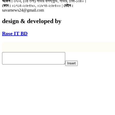
অফিস :
৩৭/এ, (৩য় তলা) সাভার বাসস্ট্যান্ড, সাভার, ঢাকা-১৩৪০।
ফোন :
০১৭১৪-২৩৮৪৯০, ০১৯৭৪-২৩৮৪০০ |
মেইল :
savarnews24@gmail.com
design & developed by
Rose IT BD
Insert