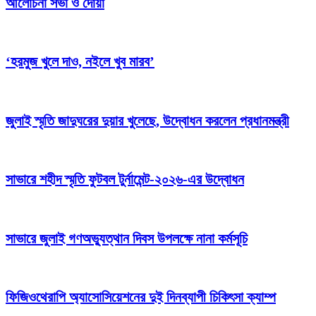
আলোচনা সভা ও দোয়া
‘হরমুজ খুলে দাও, নইলে খুব মারব’
জুলাই স্মৃতি জাদুঘরের দুয়ার খুলেছে, উদ্বোধন করলেন প্রধানমন্ত্রী
সাভারে শহীদ স্মৃতি ফুটবল টুর্নামেন্ট-২০২৬-এর উদ্বোধন
সাভারে জুলাই গণঅভ্যুত্থান দিবস উপলক্ষে নানা কর্মসূচি
ফিজিওথেরাপি অ্যাসোসিয়েশনের দুই দিনব্যাপী চিকিৎসা ক্যাম্প