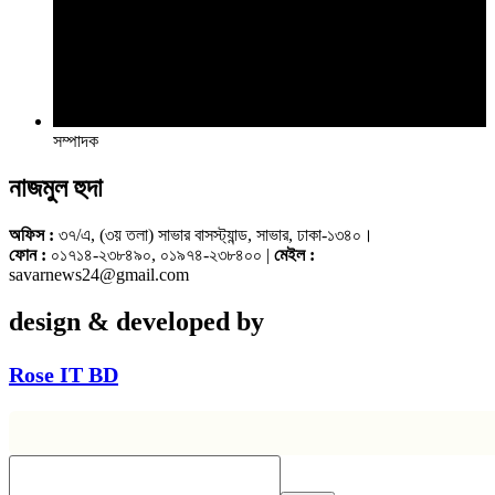
সম্পাদক
নাজমুল হুদা
অফিস :
৩৭/এ, (৩য় তলা) সাভার বাসস্ট্যান্ড, সাভার, ঢাকা-১৩৪০।
ফোন :
০১৭১৪-২৩৮৪৯০, ০১৯৭৪-২৩৮৪০০ |
মেইল :
savarnews24@gmail.com
design & developed by
Rose IT BD