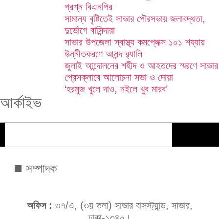
প্রশ্ন বিএনপির
সামান্য বৃষ্টিতেই সাভার পৌরসভায় জলাবদ্ধতা,
দুর্ভোগে বাসিন্দারা
সাভার উপজেলা স্বাস্থ্য কমপ্লেক্স ১০১ শয্যায়
উন্নীতকরণে আনন্দ র‍্যালি
জুলাই আন্দোলনের শহীদ ও আহতদের স্মরণে সাভার
প্রেসক্লাবে আলোচনা সভা ও দোয়া
‘হরমুজ খুলে দাও, নইলে খুব মারব’
আর্কাইভ
সম্পাদক
অফিস :
৩৭/এ, (৩য় তলা) সাভার বাসস্ট্যান্ড, সাভার,
ঢাকা-১৩৪০।