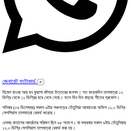
জেনারেট ফটোকার্ড
×
হিমেল হাওয়া আর ঘন কুয়াশা কাঁপছে উত্তরের জনপদ। গত কয়েকদিন তাপমাত্রা ১২
ডিগ্রি থেকে ১১ ডিগ্রির ঘরে নেমে গেছে। ফলে দিন দিন বাড়ছে শীতের প্রকোপ।
শনিবার (০৬ ডিসেম্বর) সকাল ৬টায় পঞ্চগড়ের তেঁতুলিয়া আবহাওয়া অফিস ১১.০ ডিগ্রি
সেলসিয়াস তাপমাত্রা রেকর্ড করেছে।
এসময় বাতাসের আর্দ্রতার পরিমাণ ছিল ৯৫ শতাংশ। যা শুক্রবার সকাল ৯টায় তেঁতুলিয়ায়
১২.০ ডিগ্রি সেলসিয়াস তাপমাত্রা রেকর্ড করা হয়।