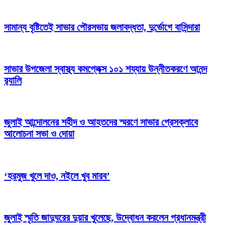
সামান্য বৃষ্টিতেই সাভার পৌরসভায় জলাবদ্ধতা, দুর্ভোগে বাসিন্দারা
সাভার উপজেলা স্বাস্থ্য কমপ্লেক্স ১০১ শয্যায় উন্নীতকরণে আনন্দ
র‍্যালি
জুলাই আন্দোলনের শহীদ ও আহতদের স্মরণে সাভার প্রেসক্লাবে
আলোচনা সভা ও দোয়া
‘হরমুজ খুলে দাও, নইলে খুব মারব’
জুলাই স্মৃতি জাদুঘরের দুয়ার খুলেছে, উদ্বোধন করলেন প্রধানমন্ত্রী