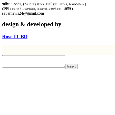
অফিস :
৩৭/এ, (৩য় তলা) সাভার বাসস্ট্যান্ড, সাভার, ঢাকা-১৩৪০।
ফোন :
০১৭১৪-২৩৮৪৯০, ০১৯৭৪-২৩৮৪০০ |
মেইল :
savarnews24@gmail.com
design & developed by
Rose IT BD
Insert