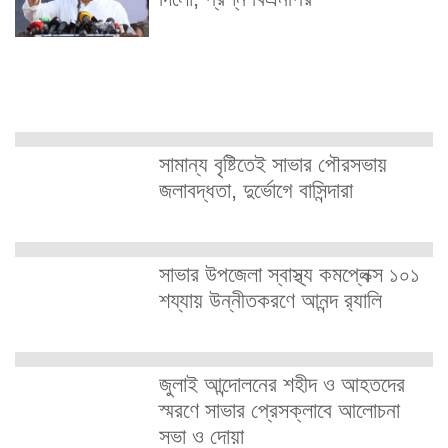
সামান্য বৃষ্টিতেই সাভার পৌরসভায়
জলাবদ্ধতা, দুর্ভোগে বাসিন্দারা
সাভার উপজেলা স্বাস্থ্য কমপ্লেক্স ১০১
শয্যায় উন্নীতকরণে আনন্দ র‍্যালি
জুলাই আন্দোলনের শহীদ ও আহতদের
স্মরণে সাভার প্রেসক্লাবে আলোচনা
সভা ও দোয়া