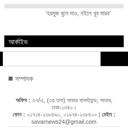
‘হরমুজ খুলে দাও, নইলে খুব মারব’
আর্কাইভ
সম্পাদক
অফিস :
৩৭/এ, (৩য় তলা) সাভার বাসস্ট্যান্ড, সাভার,
ঢাকা-১৩৪০।
ফোন :
০১৭১৪-২৩৮৪৯০, ০১৯৭৪-২৩৮৪০০ |
মেইল :
savarnews24@gmail.com