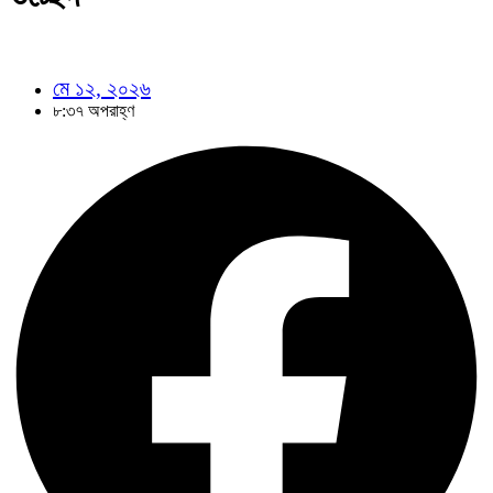
মে ১২, ২০২৬
৮:৩৭ অপরাহ্ণ