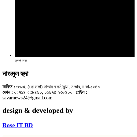
সম্পাদক
নাজমুল হুদা
অফিস :
৩৭/এ, (৩য় তলা) সাভার বাসস্ট্যান্ড, সাভার, ঢাকা-১৩৪০।
ফোন :
০১৭১৪-২৩৮৪৯০, ০১৯৭৪-২৩৮৪০০ |
মেইল :
savarnews24@gmail.com
design & developed by
Rose IT BD