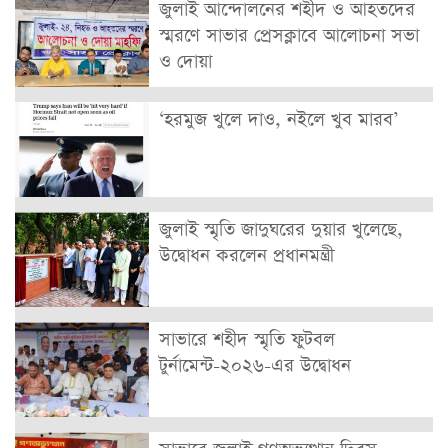
জুলাই আন্দোলনের শহীদ ও আহতদের
স্মরণে সাভার প্রেসক্লাবে আলোচনা সভা
ও দোয়া
‘হরমুজ খুলে দাও, নইলে খুব মারব’
জুলাই স্মৃতি জাদুঘরের দুয়ার খুলেছে,
উদ্বোধন করলেন প্রধানমন্ত্রী
সাভারে শহীদ স্মৃতি ফুটবল
টুর্নামেন্ট-২০২৬-এর উদ্বোধন