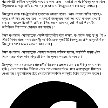
প্রবেশকারী সবাইকে তল্লাশির আওতায় আনা হচ্ছে। এছাড়া দেশের বিভিন্ন স্থান থেকে
বিপুলসংখ্যক মানুষ হাদিকে শেষ শ্রদ্ধা জানাতে বিমানবন্দর এলাকায় জড়ো হচ্ছেন।
বিমানবন্দর থানার সাব-ইন্সপেক্টর ইফতেখার ইসলাম বলেন, ‘আজ ওসমান হাদির মরদেহ ৮
নম্বর গেট দিয়ে বের করা হবে। এ কারণে বিমানবন্দরে কড়া নিরাপত্তা ব্যবস্থা নেওয়া
হয়েছে। অনেক ভিআইপি হাদিকে রিসিভ করতে আসবেন, তাই ভিআইপি গেটেও
অতিরিক্ত নিরাপত্তা জোরদার করা হয়েছে।’
বিমান বাংলাদেশ এয়ারলাইন্সের একটি দায়িত্বশীল সূত্র জানায়, বাংলাদেশ সময় দুপুর ২টা ৩
মিনিটে বিমান বাংলাদেশ এয়ারলাইন্সের বিজি-৩৮৫ ফ্লাইটটি সিঙ্গাপুরের চাঙ্গি আন্তর্জাতিক
বিমানবন্দর থেকে ঢাকার উদ্দেশে রওনা দেয়।
বিমান বাংলাদেশ এয়ারলাইন্সের একজন ঊর্ধ্বতন কর্মকর্তা জানান, ফ্লাইটটি সন্ধ্যা ৬টার
দিকে হযরত শাহজালাল আন্তর্জাতিক বিমানবন্দরে অবতরণের করেছে।
উল্লেখ্য, গত ১২ নভেম্বর রাজধানীর বিজয়নগর এলাকায় মাথায় গুলিবিদ্ধ হন ওসমান
হাদি। দেশে প্রাথমিক চিকিৎসা শেষে গত সোমবার তাঁকে এয়ার অ্যাম্বুলেন্সে সিঙ্গাপুরে
নেওয়া হয়। বৃহস্পতিবার রাতে সেখানে চিকিৎসাধীন অবস্থায় তিনি ইন্তেকাল করেন।