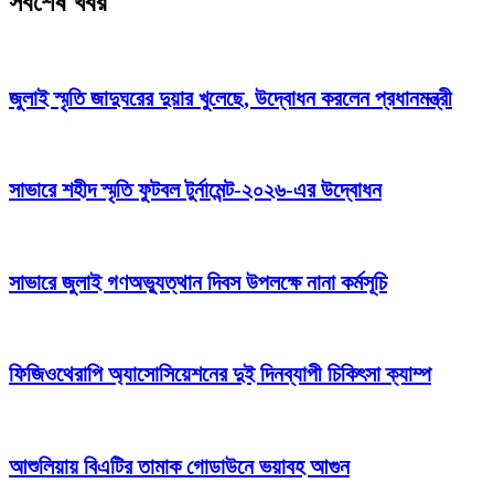
সর্বশেষ খবর
জুলাই স্মৃতি জাদুঘরের দুয়ার খুলেছে, উদ্বোধন করলেন প্রধানমন্ত্রী
সাভারে শহীদ স্মৃতি ফুটবল টুর্নামেন্ট-২০২৬-এর উদ্বোধন
সাভারে জুলাই গণঅভ্যুত্থান দিবস উপলক্ষে নানা কর্মসূচি
ফিজিওথেরাপি অ্যাসোসিয়েশনের দুই দিনব্যাপী চিকিৎসা ক্যাম্প
আশুলিয়ায় বিএটির তামাক গোডাউনে ভয়াবহ আগুন