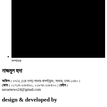
সম্পাদক
নাজমুল হুদা
অফিস :
৩৭/এ, (৩য় তলা) সাভার বাসস্ট্যান্ড, সাভার, ঢাকা-১৩৪০।
ফোন :
০১৭১৪-২৩৮৪৯০, ০১৯৭৪-২৩৮৪০০ |
মেইল :
savarnews24@gmail.com
design & developed by