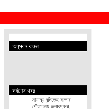
অনুসরন করুন
সর্বশেষ খবর
সামান্য বৃষ্টিতেই সাভার
পৌরসভায় জলাবদ্ধতা,