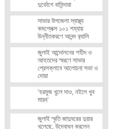
দুর্ভোগে বাসিন্দারা
সাভার উপজেলা স্বাস্থ্য
কমপ্লেক্স ১০১ শয্যায়
উন্নীতকরণে আনন্দ র‍্যালি
জুলাই আন্দোলনের শহীদ ও
আহতদের স্মরণে সাভার
প্রেসক্লাবে আলোচনা সভা ও
দোয়া
‘হরমুজ খুলে দাও, নইলে খুব
মারব’
জুলাই স্মৃতি জাদুঘরের দুয়ার
খুলেছে, উদ্বোধন করলেন