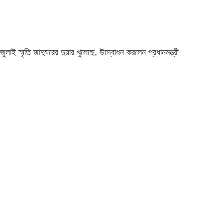
জুলাই স্মৃতি জাদুঘরের দুয়ার খুলেছে, উদ্বোধন করলেন প্রধানমন্ত্রী