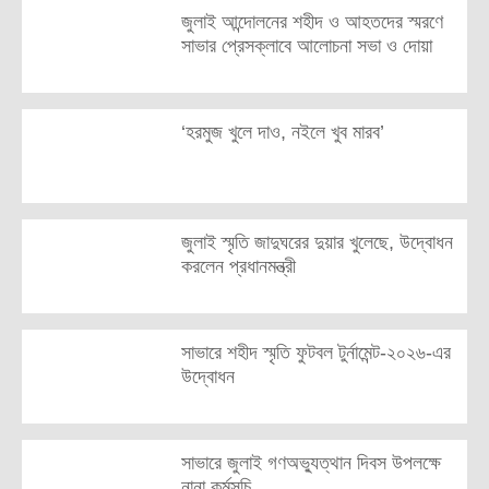
জুলাই আন্দোলনের শহীদ ও আহতদের স্মরণে
সাভার প্রেসক্লাবে আলোচনা সভা ও দোয়া
‘হরমুজ খুলে দাও, নইলে খুব মারব’
জুলাই স্মৃতি জাদুঘরের দুয়ার খুলেছে, উদ্বোধন
করলেন প্রধানমন্ত্রী
সাভারে শহীদ স্মৃতি ফুটবল টুর্নামেন্ট-২০২৬-এর
উদ্বোধন
সাভারে জুলাই গণঅভ্যুত্থান দিবস উপলক্ষে
নানা কর্মসূচি