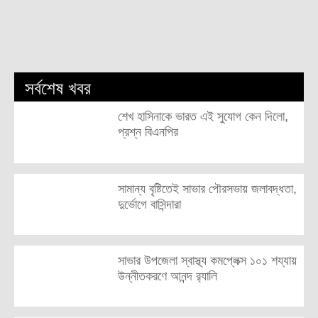
সর্বশেষ খবর
শেখ হাসিনাকে ভারত এই সুযোগ কেন দিলো,
প্রশ্ন বিএনপির
সামান্য বৃষ্টিতেই সাভার পৌরসভায় জলাবদ্ধতা,
দুর্ভোগে বাসিন্দারা
সাভার উপজেলা স্বাস্থ্য কমপ্লেক্স ১০১ শয্যায়
উন্নীতকরণে আনন্দ র‍্যালি