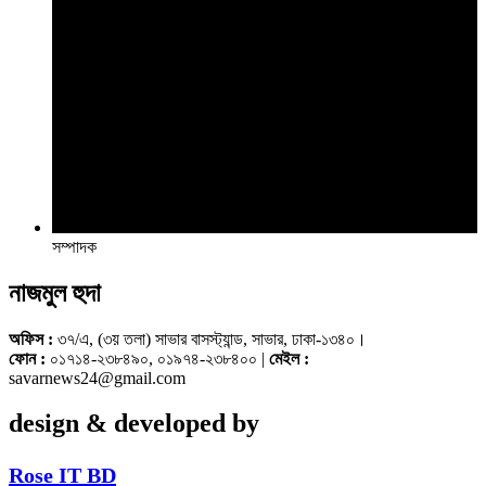
সম্পাদক
নাজমুল হুদা
অফিস :
৩৭/এ, (৩য় তলা) সাভার বাসস্ট্যান্ড, সাভার, ঢাকা-১৩৪০।
ফোন :
০১৭১৪-২৩৮৪৯০, ০১৯৭৪-২৩৮৪০০ |
মেইল :
savarnews24@gmail.com
design & developed by
Rose IT BD