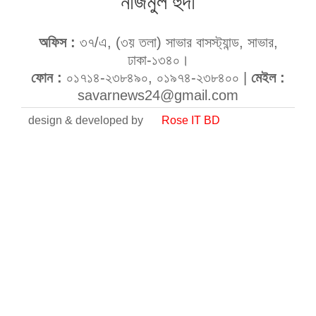
নাজমুল হুদা
অফিস :
৩৭/এ, (৩য় তলা) সাভার বাসস্ট্যান্ড, সাভার,
ঢাকা-১৩৪০।
ফোন :
০১৭১৪-২৩৮৪৯০, ০১৯৭৪-২৩৮৪০০ |
মেইল :
savarnews24@gmail.com
design & developed by
Rose IT BD