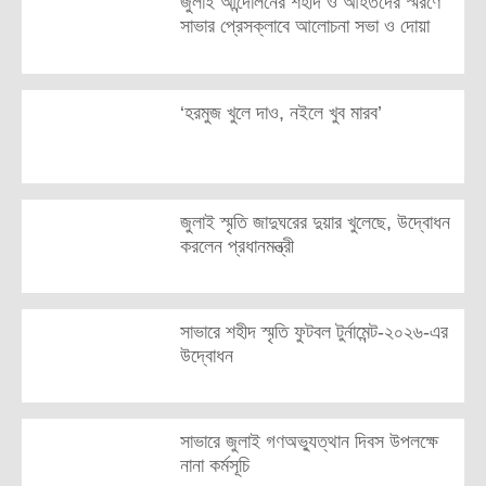
জুলাই আন্দোলনের শহীদ ও আহতদের স্মরণে
সাভার প্রেসক্লাবে আলোচনা সভা ও দোয়া
‘হরমুজ খুলে দাও, নইলে খুব মারব’
জুলাই স্মৃতি জাদুঘরের দুয়ার খুলেছে, উদ্বোধন
করলেন প্রধানমন্ত্রী
সাভারে শহীদ স্মৃতি ফুটবল টুর্নামেন্ট-২০২৬-এর
উদ্বোধন
সাভারে জুলাই গণঅভ্যুত্থান দিবস উপলক্ষে
নানা কর্মসূচি