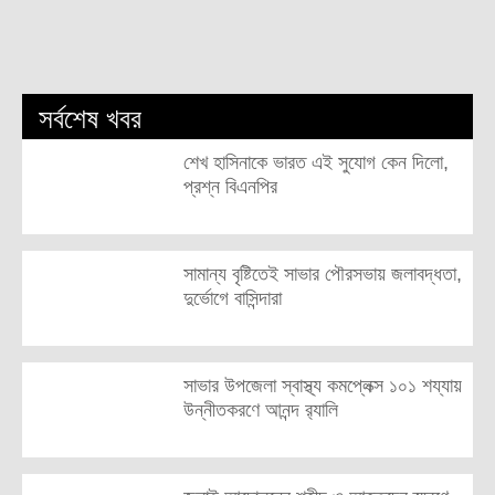
সর্বশেষ খবর
শেখ হাসিনাকে ভারত এই সুযোগ কেন দিলো,
প্রশ্ন বিএনপির
সামান্য বৃষ্টিতেই সাভার পৌরসভায় জলাবদ্ধতা,
দুর্ভোগে বাসিন্দারা
সাভার উপজেলা স্বাস্থ্য কমপ্লেক্স ১০১ শয্যায়
উন্নীতকরণে আনন্দ র‍্যালি