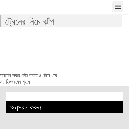
ট্রেনের নিচে ঝাঁপ
সন্তান সরার চেষ্টা করলেও টেনে ধরে
মা, তিনজনের মৃত্যু
অনুসরন করুন