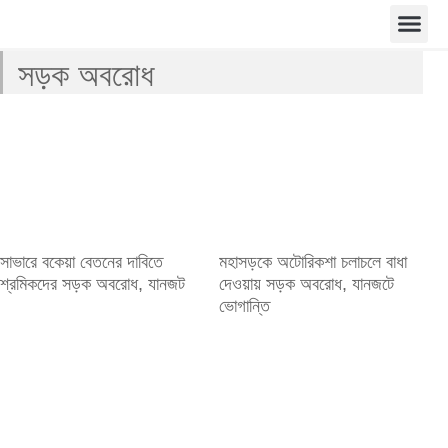
সড়ক অবরোধ
সাভারে বকেয়া বেতনের দাবিতে
মহাসড়কে অটোরিকশা চলাচলে বাধা
শ্রমিকদের সড়ক অবরোধ, যানজট
দেওয়ায় সড়ক অবরোধ, যানজটে
ভোগান্তি