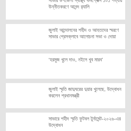
সাভার উপজেলা স্বাস্থ্য কমপ্লেক্স ১০১ শয্যায়
উন্নীতকরণে আনন্দ র‍্যালি
জুলাই আন্দোলনের শহীদ ও আহতদের স্মরণে
সাভার প্রেসক্লাবে আলোচনা সভা ও দোয়া
‘হরমুজ খুলে দাও, নইলে খুব মারব’
জুলাই স্মৃতি জাদুঘরের দুয়ার খুলেছে, উদ্বোধন
করলেন প্রধানমন্ত্রী
সাভারে শহীদ স্মৃতি ফুটবল টুর্নামেন্ট-২০২৬-এর
উদ্বোধন