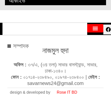
আর্কাইভ
সম্পাদক
নাজমুল হুদা
অফিস :
৩৭/এ, (৩য় তলা) সাভার বাসস্ট্যান্ড, সাভার,
ঢাকা-১৩৪০।
ফোন :
০১৭১৪-২৩৮৪৯০, ০১৯৭৪-২৩৮৪০০ |
মেইল :
savarnews24@gmail.com
design & developed by
Rose IT BD