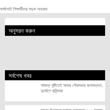
ফার্মগেটে শিক্ষার্থীদের সড়ক অবরোধ
অনুসরন করুন
সর্বশেষ খবর
সামান্য বৃষ্টিতেই সাভার পৌরসভায় জলাবদ্ধতা,
দুর্ভোগে বাসিন্দারা